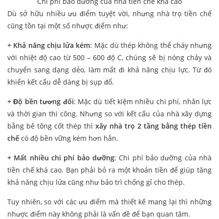
Chi phí bảo dưỡng của nhà tiền chế khá cao
Dù sở hữu nhiều ưu điểm tuyệt vời, nhưng nhà trọ tiền chế
cũng tồn tại một số nhược điểm như:
+ Khả năng chịu lửa kém
: Mặc dù thép không thể cháy nhưng
với nhiệt độ cao từ 500 – 600 độ C, chúng sẽ bị nóng chảy và
chuyển sang dạng dẻo, làm mất đi khả năng chịu lực. Từ đó
khiến kết cấu dễ dàng bị sụp đổ.
+ Độ bền tương đối
: Mặc dù tiết kiệm nhiều chi phí, nhân lực
và thời gian thi công. Nhưng so với kết cấu của nhà xây dựng
bằng bê tông cốt thép thì
xây nhà trọ 2 tầng bằng thép tiền
chế
có độ bền vững kém hơn hẳn.
+ Mất nhiều chi phí bảo dưỡng
: Chi phí bảo dưỡng của nhà
tiền chế khá cao. Bạn phải bỏ ra một khoản tiền để giúp tăng
khả năng chịu lửa cũng như bảo trì chống gỉ cho thép.
Tuy nhiên, so với các ưu điểm mà thiết kế mang lại thì những
nhược điểm này không phải là vấn đề để bạn quan tâm.