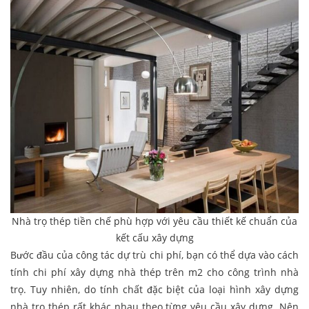
Nhà trọ thép tiền chế phù hợp với yêu cầu thiết kế chuẩn của
kết cấu xây dựng
Bước đầu của công tác dự trù chi phí, bạn có thể dựa vào cách
tính chi phí xây dựng nhà thép trên m2 cho công trình nhà
trọ. Tuy nhiên, do tính chất đặc biệt của loại hình xây dựng
nhà trọ thép rất khác nhau theo từng yêu cầu xây dựng. Nên