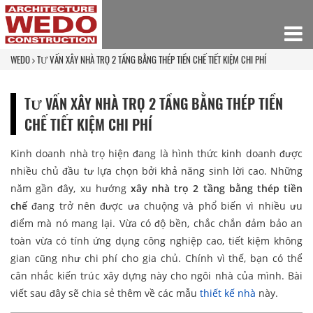
WEDO
TƯ VẤN XÂY NHÀ TRỌ 2 TẦNG BẰNG THÉP TIỀN CHẾ TIẾT KIỆM CHI PHÍ
TƯ VẤN XÂY NHÀ TRỌ 2 TẦNG BẰNG THÉP TIỀN
CHẾ TIẾT KIỆM CHI PHÍ
Kinh doanh nhà trọ hiện đang là hình thức kinh doanh được
nhiều chủ đầu tư lựa chọn bởi khả năng sinh lời cao. Những
năm gần đây, xu hướng
xây nhà trọ 2 tầng bằng thép tiền
chế
đang trở nên được ưa chuộng và phổ biến vì nhiều ưu
điểm mà nó mang lại. Vừa có độ bền, chắc chắn đảm bảo an
toàn vừa có tính ứng dụng công nghiệp cao, tiết kiệm không
gian cũng như chi phí cho gia chủ. Chính vì thế, bạn có thể
cân nhắc kiến trúc xây dựng này cho ngôi nhà của mình. Bài
viết sau đây sẽ chia sẻ thêm về các mẫu
thiết kế nhà
này.