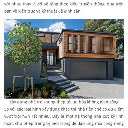
với nhau thay vì đổ bê tông theo kiểu truyền thống, dựa trên
bản vẽ kiến trúc và kỹ thuật đã định sẵn.
Xây dựng nhà trọ khung thép tối ưu hóa không gian sống
So với các loại hình xây dựng khác thì nhà tiền chế có ưu điểm
vượt trội hơn rất nhiều. Đây là một hệ thống nhà cực kỳ linh
hoạt, cho phép trang bị bên trong để đáp ứng mọi công năng