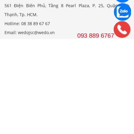
561 Điện Biên Phủ, Tầng 8 Pearl Plaza, P. 25, Quận Bình
Thạnh, Tp. HCM.
Hotline: 08 38 89 67 67
Email: wedojsc@wedo.vn
THIẾT KẾ
Nhà Cấp 4 Mái Thái
Mẫu Nhà Cấp 4 Có Gác Lửng
Nhà Cấp 4 Nông Thôn
Nhà 2 Tầng Mái Thái
Mẫu Nhà 2 Tầng Nông Thôn
Mẫu Nhà Ống Đẹp 3 Tầng
Mẫu Nhà 3 Tầng Đẹp Nhất
THI CÔNG