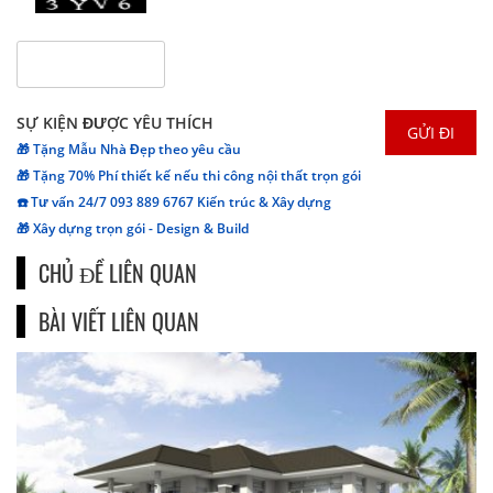
SỰ KIỆN ĐƯỢC YÊU THÍCH
🎁 Tặng Mẫu Nhà Đẹp theo yêu cầu
🎁 Tặng 70% Phí thiết kế nếu thi công nội thất trọn gói
☎️ Tư vấn 24/7 093 889 6767 Kiến trúc & Xây dựng
🎁 Xây dựng trọn gói - Design & Build
CHỦ ĐỀ LIÊN QUAN
BÀI VIẾT LIÊN QUAN