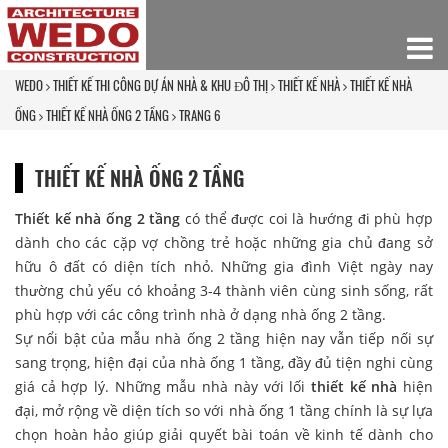
WEDO
THIẾT KẾ THI CÔNG DỰ ÁN NHÀ & KHU ĐÔ THỊ
THIẾT KẾ NHÀ
THIẾT KẾ NHÀ
ỐNG
THIẾT KẾ NHÀ ỐNG 2 TẦNG
TRANG 6
THIẾT KẾ NHÀ ỐNG 2 TẦNG
Thiết kế nhà ống 2 tầng
có thể được coi là hướng đi phù hợp
dành cho các cặp vợ chồng trẻ hoặc những gia chủ đang sở
hữu ô đất có diện tích nhỏ. Những gia đình Việt ngày nay
thường chủ yếu có khoảng 3-4 thành viên cùng sinh sống, rất
phù hợp với các công trình nhà ở dạng nhà ống 2 tầng.
Sự nổi bật của mẫu nhà ống 2 tầng hiện nay vẫn tiếp nối sự
sang trọng, hiện đại của nhà ống 1 tầng, đầy đủ tiện nghi cùng
giá cả hợp lý. Những mẫu nhà này với lối
thiết kế nhà
hiện
đại, mở rộng về diện tích so với nhà ống 1 tầng chính là sự lựa
chọn hoàn hảo giúp giải quyết bài toán về kinh tế dành cho