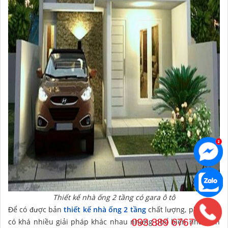
Thiết kế nhà ống 2 tầng có gara ô tô
Để có được bản
thiết kế nhà ống 2 tầng
chất lượng, phù hợp,
có khá nhiều giải pháp khác nhau nhưng phổ biến nhất vẫn