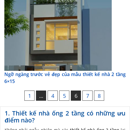
Ngỡ ngàng trước vẻ đẹp của mẫu thiết kế nhà 2 tầng
6×15
1
…
4
5
6
7
8
1. Thiết kế nhà ống 2 tầng có những ưu
điểm nào?
Không phải ngẫu nhiên mà các
thiết kế nhà ống 2 tầng
lại