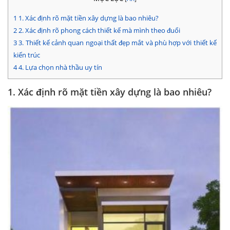
1
1. Xác định rõ mặt tiền xây dựng là bao nhiêu?
2
2. Xác định rõ phong cách thiết kế mà mình theo đuổi
3
3. Thiết kế cảnh quan ngoại thất đẹp mắt và phù hợp với thiết kế
kiến trúc
4
4. Lựa chọn nhà thầu uy tín
1. Xác định rõ mặt tiền xây dựng là bao nhiêu?