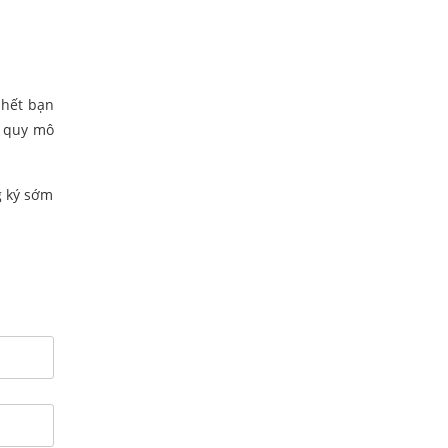
 hết bạn
ó quy mô
g ký sớm