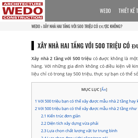
WEDO
THIẾT KẾ 
WEDO
XÂY NHÀ HAI TẦNG VỚI 500 TRIỆU CÓ ĐƯỢC KHÔNG?
XÂY NHÀ HAI TẦNG VỚI 500 TRIỆU CÓ 
Xây nhà 2 tầng với 500 triệu
có được không là một
hàng. Với những gia đình không có điều kiện về ki
liệu chỉ có trong tay 500 triệu, thực sự bạn có th
MỤC LỤC
[
Ẩn
]
1
Với 500 triệu bạn có thể xây được mẫu nhà 2 tầng hay
2
Với 500 triệu bạn có thể xây được mẫu nhà 2 tầng như
2.1
Kiến trúc đơn giản
2.2
Diện tích xây dựng vừa phải
2.3
Lựa chọn chất lượng vật tư trung bình