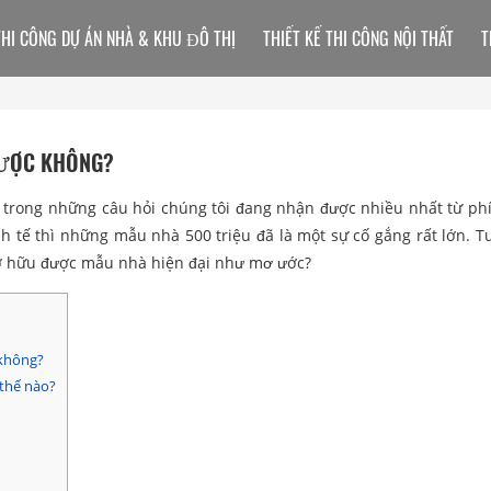
THI CÔNG DỰ ÁN NHÀ & KHU ĐÔ THỊ
THIẾT KẾ THI CÔNG NỘI THẤT
T
ĐƯỢC KHÔNG?
 trong những câu hỏi chúng tôi đang nhận được nhiều nhất từ ph
nh tế thì những mẫu nhà 500 triệu đã là một sự cố gắng rất lớn. T
ể sở hữu được mẫu nhà hiện đại như mơ ước?
 không?
 thế nào?