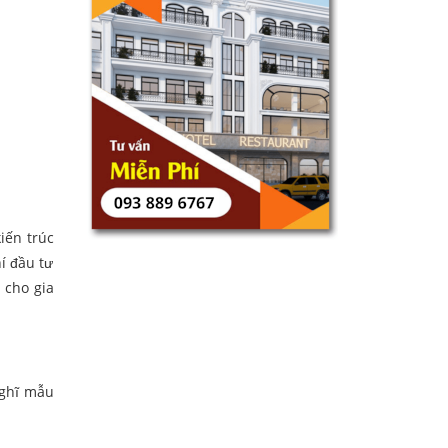
iến trúc
í đầu tư
 cho gia
 nghĩ mẫu