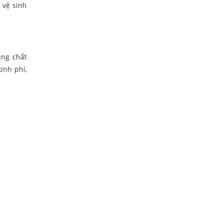
 vệ sinh
ụng chất
inh phí,