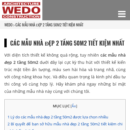
WEDO
CÁC MẪU NHÀ ĐẸP 2 TẦNG 50M2 TIẾT KIỆM NHẤT
CÁC MẪU NHÀ ĐẸP 2 TẦNG 50M2 TIẾT KIỆM NHẤT
Với diện tích thiết kế không quá rộng, tuy nhiên
các mẫu nhà
đẹp 2 tầng 50m2
dưới đây lại cực kỳ thu hút với thiết kế kiến
trúc mặt tiền ấn tượng, màu sơn hài hòa và trang nhã, cùng
với công năng khoa học. Và điều quan trọng là kinh phí đầu tư
thi công vô cùng hợp lý. Hãy khám phá ngay những bí mật
của những mẫu nhà này cùng với chúng tôi.
MỤC LỤC
[
Ẩn
]
1
Lý do các mẫu nhà đẹp 2 tầng 50m2 được lựa chọn nhiều
2
Bí quyết để bạn sở hữu mẫu nhà đẹp 2 tầng 50m2 tiết kiệm chi