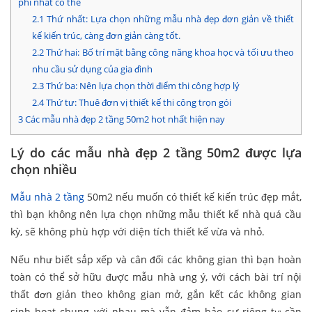
phí nhất có thể
2.1
Thứ nhất: Lựa chọn những mẫu nhà đẹp đơn giản về thiết
kế kiến trúc, càng đơn giản càng tốt.
2.2
Thứ hai: Bố trí mặt bằng công năng khoa học và tối ưu theo
nhu cầu sử dụng của gia đình
2.3
Thứ ba: Nên lựa chọn thời điểm thi công hợp lý
2.4
Thứ tư: Thuê đơn vị thiết kế thi công trọn gói
3
Các mẫu nhà đẹp 2 tầng 50m2 hot nhất hiện nay
Lý do các mẫu nhà đẹp 2 tầng 50m2 được lựa
chọn nhiều
Mẫu nhà 2 tầng
50m2 nếu muốn có thiết kế kiến trúc đẹp mắt,
thì bạn không nên lựa chọn những mẫu thiết kế nhà quá cầu
kỳ, sẽ không phù hợp với diện tích thiết kế vừa và nhỏ.
Nếu như biết sắp xếp và cân đối các không gian thì bạn hoàn
toàn có thể sở hữu được mẫu nhà ưng ý, với cách bài trí nội
thất đơn giản theo không gian mở, gắn kết các không gian
sinh hoạt chung với nhau mà vẫn đảm bảo sự riêng tư cần