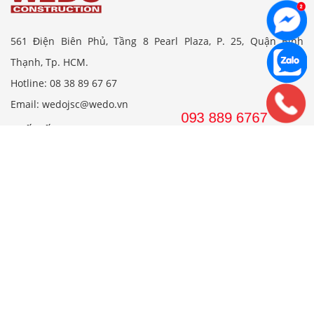
561 Điện Biên Phủ, Tầng 8 Pearl Plaza, P. 25, Quận Bình
Thạnh, Tp. HCM.
Hotline: 08 38 89 67 67
Email: wedojsc@wedo.vn
THIẾT KẾ
Nhà Cấp 4 Mái Thái
Mẫu Nhà Cấp 4 Có Gác Lửng
Nhà Cấp 4 Nông Thôn
Nhà 2 Tầng Mái Thái
Mẫu Nhà 2 Tầng Nông Thôn
Mẫu Nhà Ống Đẹp 3 Tầng
Mẫu Nhà 3 Tầng Đẹp Nhất
THI CÔNG