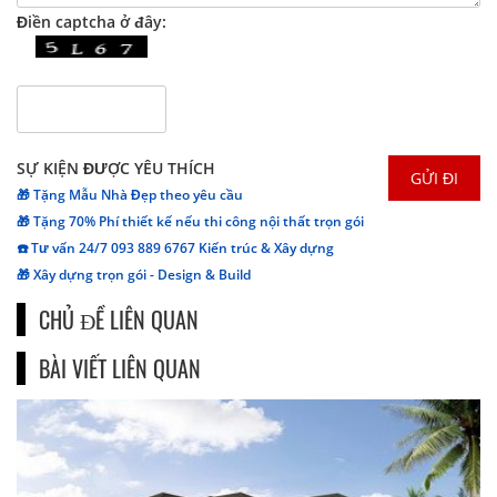
Điền captcha ở đây:
SỰ KIỆN ĐƯỢC YÊU THÍCH
🎁 Tặng Mẫu Nhà Đẹp theo yêu cầu
🎁 Tặng 70% Phí thiết kế nếu thi công nội thất trọn gói
☎️ Tư vấn 24/7 093 889 6767 Kiến trúc & Xây dựng
🎁 Xây dựng trọn gói - Design & Build
CHỦ ĐỀ LIÊN QUAN
BÀI VIẾT LIÊN QUAN