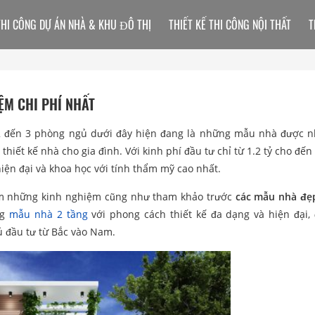
THI CÔNG DỰ ÁN NHÀ & KHU ĐÔ THỊ
THIẾT KẾ THI CÔNG NỘI THẤT
T
ỆM CHI PHÍ NHẤT
2 đến 3 phòng ngủ dưới đây hiện đang là những mẫu nhà được n
hiết kế nhà cho gia đình. Với kinh phí đầu tư chỉ từ 1.2 tỷ cho đến
ện đại và khoa học với tính thẩm mỹ cao nhất.
m những kinh nghiệm cũng như tham khảo trước
các mẫu nhà đẹ
ng
mẫu nhà 2 tầng
với phong cách thiết kế đa dạng và hiện đại,
hủ đầu tư từ Bắc vào Nam.