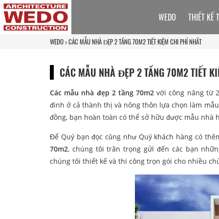
WEDO
THIẾT KẾ 
WEDO
CÁC MẪU NHÀ ĐẸP 2 TẦNG 70M2 TIẾT KIỆM CHI PHÍ NHẤT
CÁC MẪU NHÀ ĐẸP 2 TẦNG 70M2 TIẾT KI
Các mẫu nhà đẹp 2 tầng 70m2
với công năng từ 
đình ở cả thành thị và nông thôn lựa chọn làm mẫu t
đồng, bạn hoàn toàn có thể sở hữu được mẫu nhà hi
Để Quý bạn đọc cũng như Quý khách hàng có thê
70m2
, chúng tôi trân trọng gửi đến các bạn nhữ
chúng tôi thiết kế và thi công trọn gói cho nhiều c