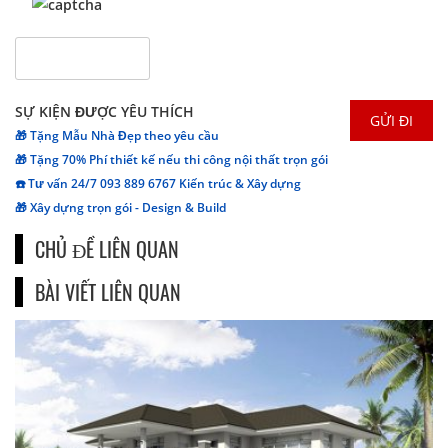
SỰ KIỆN ĐƯỢC YÊU THÍCH
🎁 Tặng Mẫu Nhà Đẹp theo yêu cầu
🎁 Tặng 70% Phí thiết kế nếu thi công nội thất trọn gói
☎️ Tư vấn 24/7 093 889 6767 Kiến trúc & Xây dựng
🎁 Xây dựng trọn gói - Design & Build
CHỦ ĐỀ LIÊN QUAN
BÀI VIẾT LIÊN QUAN