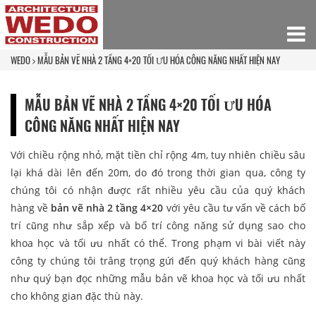
WEDO
MẪU BẢN VẼ NHÀ 2 TẦNG 4×20 TỐI ƯU HÓA CÔNG NĂNG NHẤT HIỆN NAY
MẪU BẢN VẼ NHÀ 2 TẦNG 4×20 TỐI ƯU HÓA
CÔNG NĂNG NHẤT HIỆN NAY
Với chiều rộng nhỏ, mặt tiền chỉ rộng 4m, tuy nhiên chiều sâu
lại khá dài lên đến 20m, do đó trong thời gian qua, công ty
chúng tôi có nhận được rất nhiều yêu cầu của quý khách
hàng về
bản vẽ nhà 2 tầng 4×20
với yêu cầu tư vấn về cách bố
trí cũng như sắp xếp và bố trí công năng sử dụng sao cho
khoa học và tối ưu nhất có thể. Trong phạm vi bài viết này
công ty chúng tôi trâng trọng gứi đến quý khách hàng cũng
như quý bạn đọc những mẫu bản vẽ khoa học và tối ưu nhất
cho không gian đặc thù này.