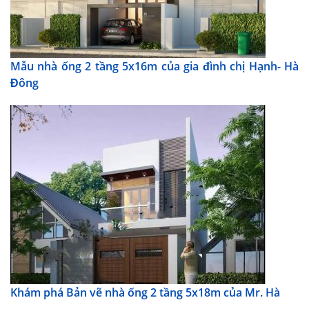
Mẫu nhà ống 2 tầng 5x16m của gia đình chị Hạnh- Hà
Đông
Khám phá Bản vẽ nhà ống 2 tầng 5x18m của Mr. Hà