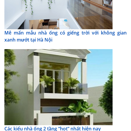
Mê mẩn mẫu nhà ống có giếng trời với không gian
xanh mướt tại Hà Nội
Các kiểu nhà ống 2 tầng “hot” nhất hiện nay