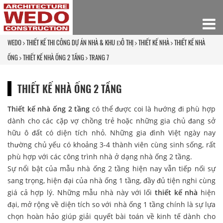
WEDO
THIẾT KẾ THI CÔNG DỰ ÁN NHÀ & KHU ĐÔ THỊ
THIẾT KẾ NHÀ
THIẾT KẾ NHÀ
ỐNG
THIẾT KẾ NHÀ ỐNG 2 TẦNG
TRANG 7
THIẾT KẾ NHÀ ỐNG 2 TẦNG
Thiết kế nhà ống 2 tầng
có thể được coi là hướng đi phù hợp
dành cho các cặp vợ chồng trẻ hoặc những gia chủ đang sở
hữu ô đất có diện tích nhỏ. Những gia đình Việt ngày nay
thường chủ yếu có khoảng 3-4 thành viên cùng sinh sống, rất
phù hợp với các công trình nhà ở dạng nhà ống 2 tầng.
Sự nổi bật của mẫu nhà ống 2 tầng hiện nay vẫn tiếp nối sự
sang trọng, hiện đại của nhà ống 1 tầng, đầy đủ tiện nghi cùng
giá cả hợp lý. Những mẫu nhà này với lối
thiết kế nhà
hiện
đại, mở rộng về diện tích so với nhà ống 1 tầng chính là sự lựa
chọn hoàn hảo giúp giải quyết bài toán về kinh tế dành cho