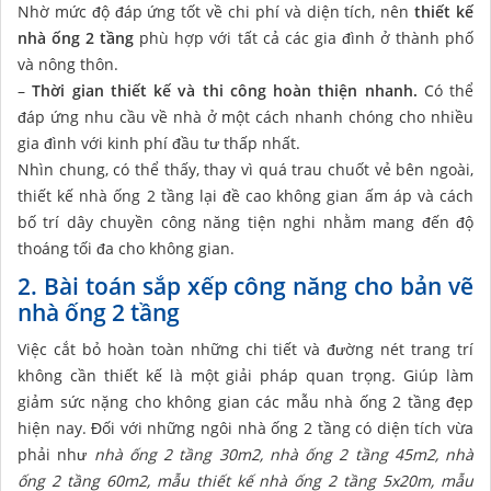
Nhờ mức độ đáp ứng tốt về chi phí và diện tích, nên
thiết kế
nhà ống 2 tầng
phù hợp với tất cả các gia đình ở thành phố
và nông thôn.
–
Thời gian thiết kế và thi công hoàn thiện nhanh.
Có thể
đáp ứng nhu cầu về nhà ở một cách nhanh chóng cho nhiều
gia đình với kinh phí đầu tư thấp nhất.
Nhìn chung, có thể thấy, thay vì quá trau chuốt vẻ bên ngoài,
thiết kế nhà ống 2 tầng lại đề cao không gian ấm áp và cách
bố trí dây chuyền công năng tiện nghi nhằm mang đến độ
thoáng tối đa cho không gian.
2. Bài toán sắp xếp công năng cho bản vẽ
nhà ống 2 tầng
Việc cắt bỏ hoàn toàn những chi tiết và đường nét trang trí
không cần thiết kế là một giải pháp quan trọng. Giúp làm
giảm sức nặng cho không gian các mẫu nhà ống 2 tầng đẹp
hiện nay. Đối với những ngôi nhà ống 2 tầng có diện tích vừa
phải như
nhà ống 2 tầng 30m2, nhà ống 2 tầng 45m2, nhà
ống 2 tầng 60m2, mẫu thiết kế nhà ống 2 tầng 5x20m, mẫu