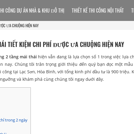
THI CÔNG DỰ ÁN NHÀ & KHU ĐÔ THỊ
THIẾT KẾ THI CÔNG NỘI THẤT
T
 ĐƯỢC ƯA CHUỘNG HIỆN NAY
ÁI TIẾT KIỆM CHI PHÍ ĐƯỢC ƯA CHUỘNG HIỆN NAY
g 2 tầng mái thái
hiện vẫn đang là lựa chọn số 1 trong việc lựa 
ện nay. Chúng tôi trân trọng giới thiệu đến quý bạn đọc một mẫu 
i công tại Lạc Sơn, Hòa Bình, với tổng kinh phí đầu tư là 900 triệu.
ngưỡng và khám phá cùng chúng tôi ngay dưới đây.
hỉ trong 2 ngày