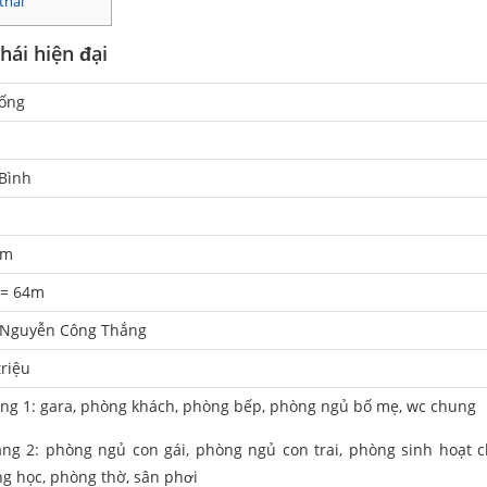
thái
hái hiện đại
ống
Bình
6m
 = 64m
Nguyễn Công Thắng
triệu
ầng 1: gara, phòng khách, phòng bếp, phòng ngủ bố mẹ, wc chung
ầng 2: phòng ngủ con gái, phòng ngủ con trai, phòng sinh hoạt 
g học, phòng thờ, sân phơi