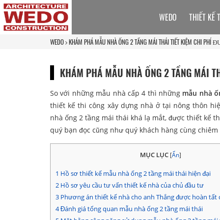
WEDO
THIẾT KẾ 
WEDO
KHÁM PHÁ MẪU NHÀ ỐNG 2 TẦNG MÁI THÁI TIẾT KIỆM CHI PHÍ
KHÁM PHÁ MẪU NHÀ ỐNG 2 TẦNG MÁI TH
So với những mẫu nhà cấp 4 thì những
mẫu nhà ốn
thiết kế thi công xây dựng nhà ở tại nông thôn hi
nhà ống 2 tầng mái thái khá lạ mắt, được thiết kế th
quý bạn đọc cũng như quý khách hàng cùng chiêm 
MỤC LỤC
[
Ẩn
]
1
Hồ sơ thiết kế mẫu nhà ống 2 tầng mái thái hiện đại
2
Hồ sơ yêu cầu tư vấn thiết kế nhà của chủ đầu tư
3
Phương án thiết kế nhà cho anh Thắng được hoàn tất c
4
Đánh giá tổng quan mẫu nhà ống 2 tầng mái thái