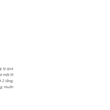
g ty qua
có một lô
 2 tầng,
ong muốn