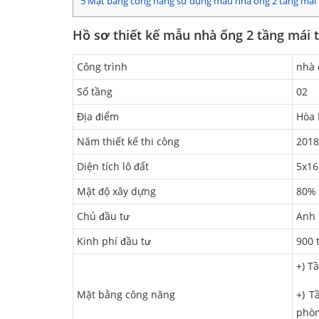
5
Mặt bằng công năng sử dụng mẫu nhà ống 2 tầng mái 
Hồ sơ thiết kế mẫu nhà ống 2 tầng mái t
Công trình
nhà 
Số tầng
02
Địa điểm
Hòa 
Năm thiết kế thi công
2018
Diện tích lô đất
5x1
Mật độ xây dựng
80%
Chủ đầu tư
Anh 
Kinh phí đầu tư
900 
+) T
Mặt bằng công năng
+) T
phòn