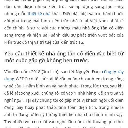
dần dần được nhiều kiến trúc sư áp dụng sáng tạo sang
những mẫu
thiết kế nhà
khác. Điều đặc biệt và trở thành bước
đột phá trong loại hình kiến trúc nhà ở tại Việt Nam phải kể
đến chính là sự ra đời của những mẫu
nhà ống Tân cổ điển
sang trọng và hiện đại, đánh dấu sự phát triển vượt bậc của
kiến trúc đô thị và trí tuệ của kiến trúc sư.
Yêu cầu thiết kế nhà ống tân cổ điển đặc biệt từ
một cuộc gặp gỡ không hẹn trước.
Vào đầu năm 2018 (âm lịch), sau tết Nguyên Đán,
công ty xây
dựng
WEDO có tổ chức đi lễ đầu xuân cho anh em trong công
ty để cầu 1 năm bình an và hạnh phúc. Trong lúc trưa, sau khi
đã lễ tất xong xuôi, chúng tôi có vào 1 nhà hàng để ăn trưa và
nghỉ ngơi. Tại đây chúng tôi có gặp một vị khách ngồi đối diện
đang loay hoay phác thảo, tính toán diện tích, trông như là
anh ta đang tự lên ý tưởng thiết kế nhà cho chính mình vậy.
Tuy nhiên với con mắt vào nghề lâu năm, chỉ thoáng qua thôi