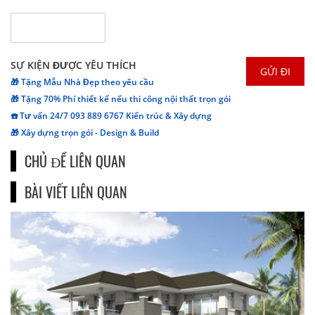
SỰ KIỆN ĐƯỢC YÊU THÍCH
🎁 Tặng Mẫu Nhà Đẹp theo yêu cầu
🎁 Tặng 70% Phí thiết kế nếu thi công nội thất trọn gói
☎️ Tư vấn 24/7 093 889 6767 Kiến trúc & Xây dựng
🎁 Xây dựng trọn gói - Design & Build
CHỦ ĐỀ LIÊN QUAN
BÀI VIẾT LIÊN QUAN