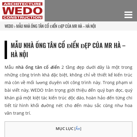
WEDO
MẪU NHÀ ỐNG TÂN CỔ ĐIỂN ĐẸP CỦA MR HÀ – HÀ NỘI
MẪU NHÀ ỐNG TÂN CỔ ĐIỂN ĐẸP CỦA MR HÀ –
HÀ NỘI
Mẫu
nhà ống tân cổ điển
2 tầng đẹp dưới đây là một trong
những công trình khá đặc biệt, không chỉ về thiết kế kiến trúc
mà còn về mối lương duyên với công trình này. Trong phạm vi
bài viết này, WEDO trân trọng giới thiệu đến quý bạn đọc, quý
khán giả một kiệt tác kiến trúc độc đáo, hoàn hảo đến từng chi
tiết từ hình khối đường nét cho đến màu sắc cũng như hoa
văn trang trí.
MỤC LỤC
[
Ẩn
]