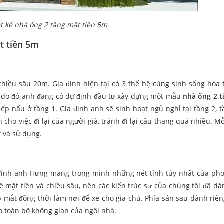
t kế nhà ống 2 tầng mặt tiền 5m
t tiền 5m
chiều sâu 20m. Gia đình hiện tại có 3 thế hệ cùng sinh sống hòa 
n, do đó anh đang có dự định đầu tư xây dựng một mẫu
nhà ống 2 
p nấu ở tầng 1. Gia đình anh sẽ sinh hoạt ngủ nghỉ tại tầng 2, t
 cho việc đi lại của người già, tránh đi lại cầu thang quá nhiều. M
t và sử dụng.
đình anh Hưng mang trong mình những nét tính túy nhất của ph
ả về mặt tiền và chiều sâu, nên các kiến trúc sư của chúng tôi đã d
p mắt đồng thời làm nơi để xe cho gia chủ. Phía sân sau dành riê
cho toàn bộ không gian của ngôi nhà.