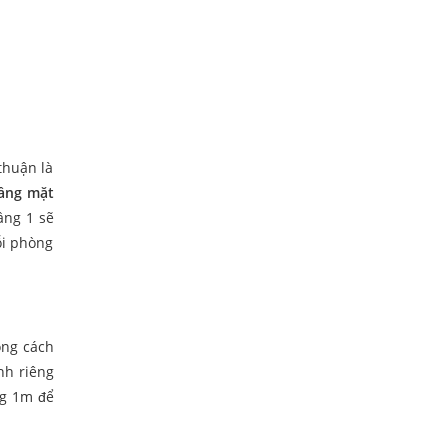
thuận là
tầng mặt
ầng 1 sẽ
ỗi phòng
ong cách
ành riêng
ng 1m để