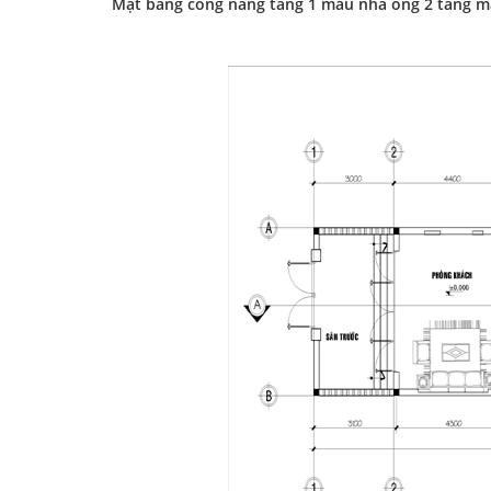
Mặt bằng công năng tầng 1 mẫu nhà ống 2 tầng m