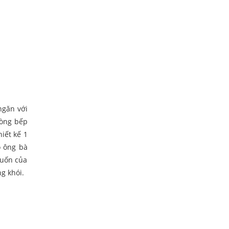
ngăn với
hòng bếp
iết kế 1
o ông bà
muốn của
g khói.