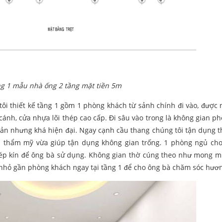
g 1 mẫu nhà ống 2 tầng mặt tiền 5m
ôi thiết kế tầng 1 gồm 1 phòng khách từ sảnh chính đi vào, được 
ánh, cửa nhựa lõi thép cao cấp. Đi sâu vào trong là không gian p
iản nhưng khá hiện đại. Ngay cạnh cầu thang chúng tôi tận dụng th
nh thẩm mỹ vừa giúp tận dụng không gian trống. 1 phòng ngủ ch
khép kín để ông bà sử dụng. Không gian thờ cúng theo như mong 
c nhỏ gần phòng khách ngay tại tầng 1 để cho ông bà chăm sóc hươn