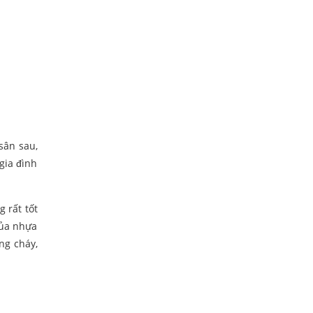
sân sau,
gia đình
 rất tốt
của nhựa
ng cháy,