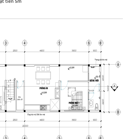
ặt tiền 5m