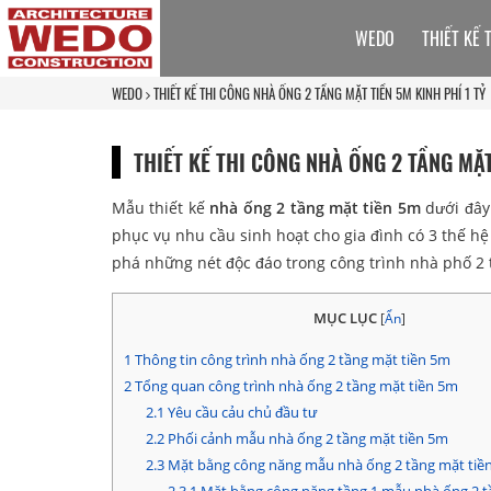
WEDO
THIẾT KẾ 
WEDO
THIẾT KẾ THI CÔNG NHÀ ỐNG 2 TẦNG MẶT TIỀN 5M KINH PHÍ 1 TỶ
THIẾT KẾ THI CÔNG NHÀ ỐNG 2 TẦNG MẶT
Mẫu thiết kế
nhà ống 2 tầng mặt tiền 5m
dưới đây 
phục vụ nhu cầu sinh hoạt cho gia đình có 3 thế 
phá những nét độc đáo trong công trình nhà phố 2 
MỤC LỤC
[
Ẩn
]
1
Thông tin công trình nhà ống 2 tầng mặt tiền 5m
2
Tổng quan công trình nhà ống 2 tầng mặt tiền 5m
2.1
Yêu cầu cảu chủ đầu tư
2.2
Phối cảnh mẫu nhà ống 2 tầng mặt tiền 5m
2.3
Mặt bằng công năng mẫu nhà ống 2 tầng mặt tiề