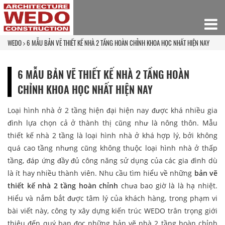
WEDO
6 MẪU BẢN VẼ THIẾT KẾ NHÀ 2 TẦNG HOÀN CHỈNH KHOA HỌC NHẤT HIỆN NAY
6 MẪU BẢN VẼ THIẾT KẾ NHÀ 2 TẦNG HOÀN
CHỈNH KHOA HỌC NHẤT HIỆN NAY
Loại hình nhà ở 2 tầng hiện đại hiện nay được khá nhiều gia
đình lựa chọn cả ở thành thị cũng như là nông thôn. Mẫu
thiết kế nhà 2 tầng là loại hình nhà ở khá hợp lý, bởi không
quá cao tầng nhưng cũng không thuộc loại hình nhà ở thấp
tầng, đáp ứng đầy đủ công năng sử dụng của các gia đình dù
là ít hay nhiều thành viên. Nhu cầu tìm hiểu về những
bản vẽ
thiết kế nhà 2 tầng hoàn chỉnh
chưa bao giờ là là hạ nhiệt.
Hiểu và nắm bắt được tâm lý của khách hàng, trong phạm vi
bài viết này, công ty xây dựng kiến trúc WEDO trân trọng giới
thiệu đến quý bạn đọc những bản vẽ nhà 2 tầng hoàn chỉnh