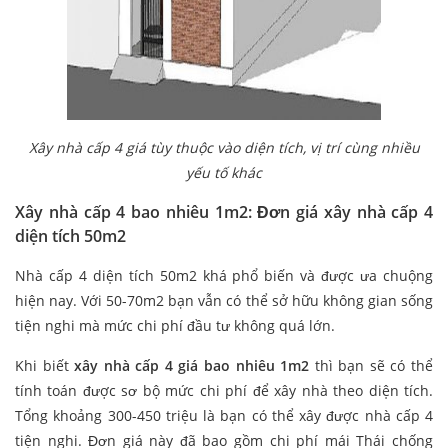
Xây nhà cấp 4 giá tùy thuộc vào diện tích, vị trí cùng nhiều
yếu tố khác
Xây nhà cấp 4 bao nhiêu 1m2: Đơn giá xây nhà cấp 4
diện tích 50m2
Nhà cấp 4 diện tích 50m2 khá phổ biến và được ưa chuộng
hiện nay. Với 50-70m2 bạn vẫn có thể sở hữu không gian sống
tiện nghi mà mức chi phí đầu tư không quá lớn.
Khi biết
xây nhà cấp 4 giá bao nhiêu 1m2
thì bạn sẽ có thể
tính toán được sơ bộ mức chi phí để xây nhà theo diện tích.
Tổng khoảng 300-450 triệu là bạn có thể xây được nhà cấp 4
tiện nghi. Đơn giá này đã bao gồm chi phí mái Thái chống