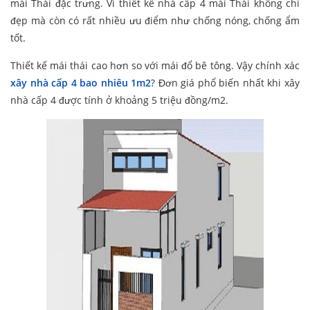
mái Thái đặc trưng. Vì thiết kế nhà cấp 4 mái Thái không chỉ
đẹp mà còn có rất nhiều ưu điểm như chống nóng, chống ẩm
tốt.
Thiết kế mái thái cao hơn so với mái đổ bê tông. Vậy chính xác
xây nhà cấp 4 bao nhiêu 1m2
? Đơn giá phổ biến nhất khi xây
nhà cấp 4 được tính ở khoảng 5 triệu đồng/m2.