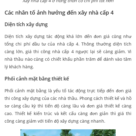
Xây nhà cấp 4 ở nông thôn có chi phí tốt hơn
Các nhân tố ảnh hưởng đến xây nhà cấp 4
Diện tích xây dựng
Diện tích xây dựng tác động khá lớn đến đơn giá cũng như
tổng chi phí đầu tư của nhà cấp 4. Thông thường diện tích
càng lớn, giá thi công nhà cấp 4 ngược lại sẽ càng giảm. Vì
nhà thầu nào cũng có chiết khấu phần trăm để đánh vào tâm
lý khách hàng.
Phối cảnh mặt bằng thiết kế
Phối cảnh mặt bằng là yếu tố tác động trực tiếp đến đơn giá
thi công xây dựng của các nhà thầu. Phong cách thiết kế và hồ
sơ càng cầu kỳ thì tiến độ càng lâu và đơn giá thiết kế càng
cao. Thiết kế kiến trúc và kết cấu càng đơn giản thì giá thi
công càng giảm với tiến độ xây dựng càng nhanh.