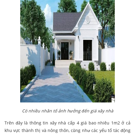
Có nhiều nhân tố ảnh hưởng đến giá xây nhà
Trên đây là thông tin xây nhà cấp 4 giá bao nhiêu 1m2 ở cả
khu vực thành thị và nông thôn, cũng như các yếu tố tác động