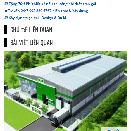
🎁 Tặng 70% Phí thiết kế nếu thi công nội thất trọn gói
☎️ Tư vấn 24/7 093 889 6767 Kiến trúc & Xây dựng
🎁 Xây dựng trọn gói - Design & Build
CHỦ ĐỀ LIÊN QUAN
BÀI VIẾT LIÊN QUAN