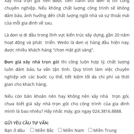
Xây nhà trọn gói nên được tiến hành bởi đơn vị thi công
chuyên nghiệp. Nếu không chất lượng công trình sẽ không
đảm bảo, ảnh hưởng đến chất lượng ngôi nhà và sự thoải mái
của mỗi gia đình về sau.
Là đơn vị đi đầu trong lĩnh vực kiến trúc xây dựng, gần 20 năm
hoạt động và phát triển. Wedo là đơn vị hàng đầu hiện nay,
được nhiều khách hàng “chon mặt gửi vàng”.
Đơn giá xây nhà trọn gói
thi công luôn hợp lý, chất lượng
luôn đảm bảo, tư vấn tận tình. Quy trình làm việc chuyên
nghiệp với các bước cụ thể, tiết kiệm tối đa chi phí và thời
gian cho khách hàng.
Nếu còn băn khoăn nên hay không nên xây nhà trọn gói,
chưa biết giá xây nhà trọn gói cho công trình của gia đình
mình là bao nhiêu? Hãy nhấc máy, goi ngay 024.3816.8888.
GỬI YÊU CẦU TƯ VẤN:
Bạn ở đâu
Miền Bắc
Miền Nam
Miền Trung