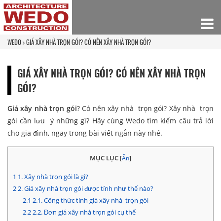
WEDO
GIÁ XÂY NHÀ TRỌN GÓI? CÓ NÊN XÂY NHÀ TRỌN GÓI?
GIÁ XÂY NHÀ TRỌN GÓI? CÓ NÊN XÂY NHÀ TRỌN
GÓI?
Giá xây nhà trọn gói
? Có nên xây nhà trọn gói? Xây nhà trọn
gói cần lưu ý những gì? Hãy cùng Wedo tìm kiếm câu trả lời
cho gia đình, ngay trong bài viết ngắn này nhé.
MỤC LỤC
[
Ẩn
]
1
1. Xây nhà trọn gói là gì?
2
2. Giá xây nhà trọn gói được tính như thế nào?
2.1
2.1. Công thức tính giá xây nhà trọn gói
2.2
2.2. Đơn giá xây nhà trọn gói cụ thể