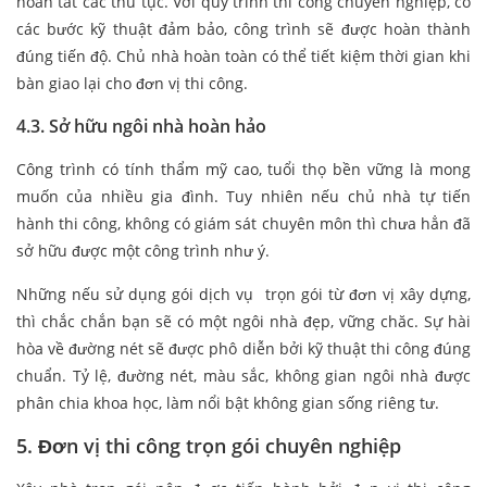
hoàn tất các thủ tục. Với quy trình thi công chuyên nghiệp, có
các bước kỹ thuật đảm bảo, công trình sẽ được hoàn thành
đúng tiến độ. Chủ nhà hoàn toàn có thể tiết kiệm thời gian khi
bàn giao lại cho đơn vị thi công.
4.3. Sở hữu ngôi nhà hoàn hảo
Công trình có tính thẩm mỹ cao, tuổi thọ bền vững là mong
muốn của nhiều gia đình. Tuy nhiên nếu chủ nhà tự tiến
hành thi công, không có giám sát chuyên môn thì chưa hẳn đã
sở hữu được một công trình như ý.
Những nếu sử dụng gói dịch vụ trọn gói từ đơn vị xây dựng,
thì chắc chắn bạn sẽ có một ngôi nhà đẹp, vững chăc. Sự hài
hòa về đường nét sẽ được phô diễn bởi kỹ thuật thi công đúng
chuẩn. Tỷ lệ, đường nét, màu sắc, không gian ngôi nhà được
phân chia khoa học, làm nổi bật không gian sống riêng tư.
5. Đơn vị thi công trọn gói chuyên nghiệp