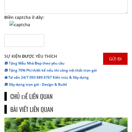
Điền captcha ở đây:
SỰ KIỆN ĐƯỢC YÊU THÍCH
🎁 Tặng Mẫu Nhà Đẹp theo yêu cầu
🎁 Tặng 70% Phí thiết kế nếu thi công nội thất trọn gói
☎️ Tư vấn 24/7 093 889 6767 Kiến trúc & Xây dựng
🎁 Xây dựng trọn gói - Design & Build
CHỦ ĐỀ LIÊN QUAN
BÀI VIẾT LIÊN QUAN