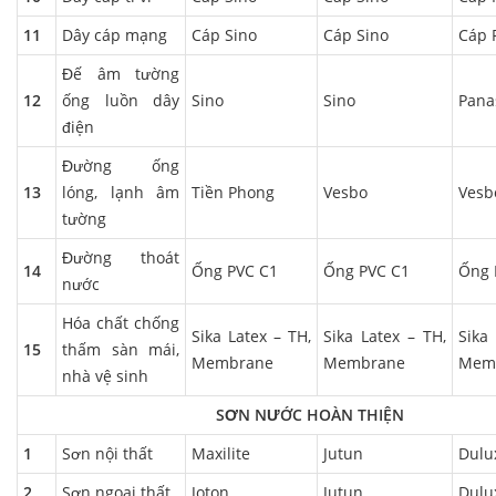
11
Dây cáp mạng
Cáp Sino
Cáp Sino
Cáp 
Đế âm tường
12
ống luồn dây
Sino
Sino
Pana
điện
Đường ống
13
lóng, lạnh âm
Tiền Phong
Vesbo
Vesb
tường
Đường thoát
14
Ống PVC C1
Ống PVC C1
Ống 
nước
Hóa chất chống
Sika Latex – TH,
Sika Latex – TH,
Sika
15
thấm sàn mái,
Membrane
Membrane
Mem
nhà vệ sinh
SƠN NƯỚC HOÀN THIỆN
1
Sơn nội thất
Maxilite
Jutun
Dulu
2
Sơn ngoại thất
Joton
Jutun
Dulu