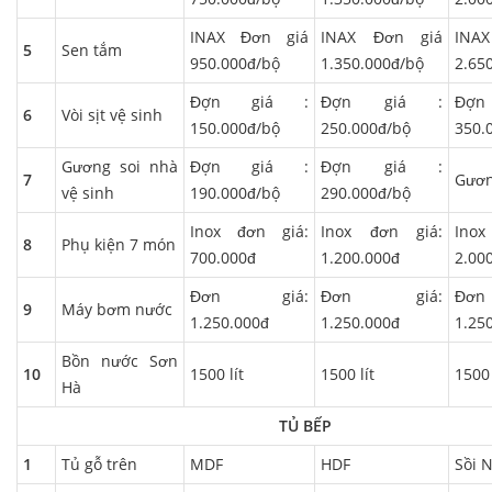
INAX Đơn giá
INAX Đơn giá
INA
5
Sen tắm
950.000đ/bộ
1.350.000đ/bộ
2.65
Đợn giá :
Đợn giá :
Đợ
6
Vòi sịt vệ sinh
150.000đ/bộ
250.000đ/bộ
350.
Gương soi nhà
Đợn giá :
Đợn giá :
7
Gươn
vệ sinh
190.000đ/bộ
290.000đ/bộ
Inox đơn giá:
Inox đơn giá:
Ino
8
Phụ kiện 7 món
700.000đ
1.200.000đ
2.00
Đơn giá:
Đơn giá:
Đơ
9
Máy bơm nước
1.250.000đ
1.250.000đ
1.25
Bồn nước Sơn
10
1500 lít
1500 lít
1500 
Hà
TỦ BẾP
1
Tủ gỗ trên
MDF
HDF
Sồi 