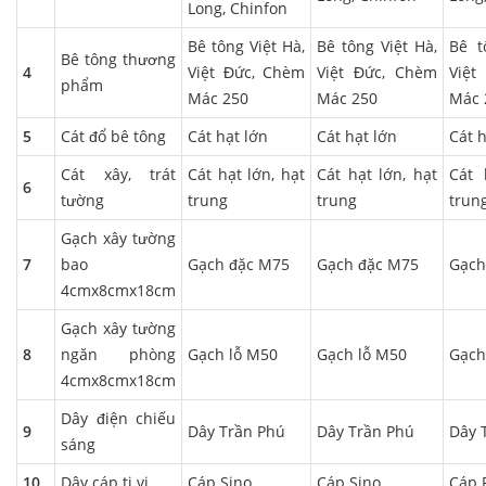
Long, Chinfon
Bê tông Việt Hà,
Bê tông Việt Hà,
Bê t
Bê tông thương
4
Việt Đức, Chèm
Việt Đức, Chèm
Việ
phẩm
Mác 250
Mác 250
Mác 
5
Cát đổ bê tông
Cát hạt lớn
Cát hạt lớn
Cát h
Cát xây, trát
Cát hạt lớn, hạt
Cát hạt lớn, hạt
Cát 
6
tường
trung
trung
trun
Gạch xây tường
7
bao
Gạch đặc M75
Gạch đặc M75
Gạch
4cmx8cmx18cm
Gạch xây tường
8
ngăn phòng
Gạch lỗ M50
Gạch lỗ M50
Gạch
4cmx8cmx18cm
Dây điện chiếu
9
Dây Trần Phú
Dây Trần Phú
Dây 
sáng
10
Dây cáp ti vi
Cáp Sino
Cáp Sino
Cáp 