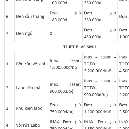
160.000đ
380.000đ
Đơn giá
Đơn giá
6
Đèn cầu thang
Đơn 
180.000đ
380.000đ
Đơn giá
Đ
7
Đèn ngủ
0
480.000đ
1.00
THIẾT BỊ VỆ SINH
Inax – casar –
Ina
Inax – casar:
1
Bồn cầu vệ sinh
TOTO
TOT
1.800.000đ/bộ
3.200.000đ/bộ
4.50
Inax – casar –
Ina
Inax – casar:
2
Labo rửa mặt
TOTO
TOT
900.000đ/bộ
900.000đ/bộ
2.20
Đơn giá
Đơn giá
Đ
3
Phụ kiện labo
750.000đ/bộ
1.100.000đ/bộ
2.50
INAX Đơn giá
INAX Đơn giá
INA
4
Vòi rửa Labo
750.000đ/bộ
1.350.000đ/bộ
2.00