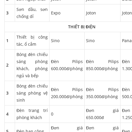
Sơn dầu, sơn
3
Expo
Joton
Joton
chống dỉ
THIẾT BỊ ĐIỆN
Thiết bị công
1
Sino
Sino
Pana
tác, ổ cắm
Bóng đèn chiếu
sáng phòng
Đèn Pilips
Đèn Pilips
Đè
2
khách, phòng
600.000đ/phòng
850.000đ/phòng
1.30
ngủ và bếp
Bóng đèn chiếu
Đèn Pilips
Đèn Pilips
Đè
3
sáng phòng vệ
200.000đ/phòng
350.000đ/phòng
500.
sinh
Đèn trang trí
Đơn giá
Đ
4
0
phòng khách
650.000đ
1.25
Đơn giá
Đơn giá
5
Đèn ban công
Đơn 