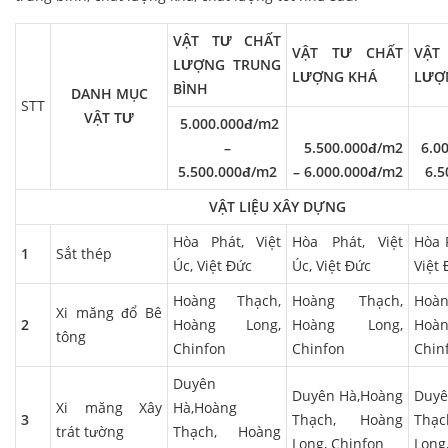
VẬT TƯ CHẤT
VẬT TƯ CHẤT
VẬT
LƯỢNG TRUNG
LƯỢNG KHÁ
LƯỢ
BÌNH
DANH MỤC
STT
VẬT TƯ
5.000.000đ/m2
–
5.500.000đ/m2
6.00
5.500.000đ/m2
– 6.000.000đ/m2
6.5
VẬT LIỆU XÂY DỰNG
Hòa Phát, Việt
Hòa Phát, Việt
Hòa P
1
Sắt thép
Úc, Việt Đức
Úc, Việt Đức
Việt
Hoàng Thạch,
Hoàng Thạch,
Hoà
Xi măng đổ Bê
2
Hoàng Long,
Hoàng Long,
Hoà
tông
Chinfon
Chinfon
Chin
Duyên
Duyên Hà,Hoàng
Duy
Xi măng Xây
Hà,Hoàng
3
Thạch, Hoàng
Thạ
trát tường
Thạch, Hoàng
Long, Chinfon
Long