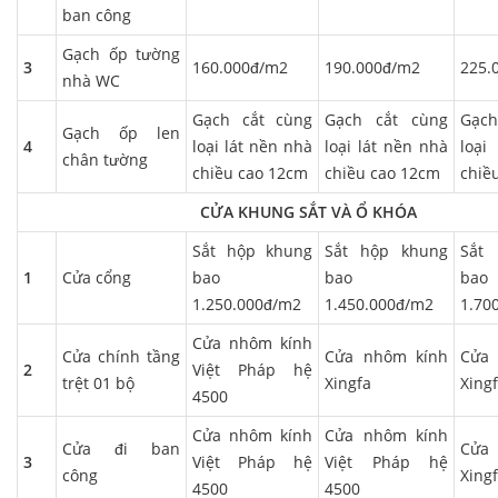
ban công
Gạch ốp tường
3
160.000đ/m2
190.000đ/m2
225.
nhà WC
Gạch cắt cùng
Gạch cắt cùng
Gạc
Gạch ốp len
4
loại lát nền nhà
loại lát nền nhà
loại
chân tường
chiều cao 12cm
chiều cao 12cm
chiề
CỬA KHUNG SẮT VÀ Ổ KHÓA
Sắt hộp khung
Sắt hộp khung
Sắt
1
Cửa cổng
bao
bao
bao
1.250.000đ/m2
1.450.000đ/m2
1.70
Cửa nhôm kính
Cửa chính tầng
Cửa nhôm kính
Cửa
2
Việt Pháp hệ
trệt 01 bộ
Xingfa
Xing
4500
Cửa nhôm kính
Cửa nhôm kính
Cửa đi ban
Cửa
3
Việt Pháp hệ
Việt Pháp hệ
công
Xing
4500
4500