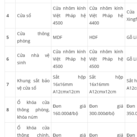
Cửa nhôm kính
Cửa nhôm kính
Cửa
4
Cửa sổ
Việt Pháp hệ
Việt Pháp hệ
Xing
4500
4400
Cửa thông
5
MDF
HDF
Gỗ L
phòng
Cửa nhôm kính
Cửa nhôm kính
Cửa nhà vệ
6
Việt Pháp hệ
Việt Pháp hệ
Gỗ L
sinh
4500
4500
Sắt hộp
Sắt hộp
Khung sắt bảo
Sắt 
7
16x16mm
16x16mm
vệ cửa sổ
A12
A12cmx12cm
A12cmx12cm
Ổ khóa cửa
Đơn giá
Đơn giá
Đ
8
thông phòng,
160.000đ/bộ
300.000đ/bộ
350.
khóa núm
Ổ khóa cửa
thông chính,
Đơn giá
Đơn giá
Đ