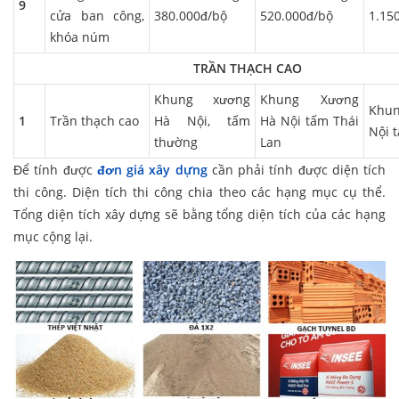
9
cửa ban công,
380.000đ/bộ
520.000đ/bộ
1.15
khóa núm
TRẦN THẠCH CAO
Khung xương
Khung Xương
Khu
1
Trần thạch cao
Hà Nội, tấm
Hà Nội tấm Thái
Nội 
thường
Lan
Để tính được
đơn giá xây dựng
cần phải tính được diện tích
thi công. Diện tích thi công chia theo các hạng mục cụ thể.
Tổng diện tích xây dựng sẽ bằng tổng diện tích của các hạng
mục cộng lại.