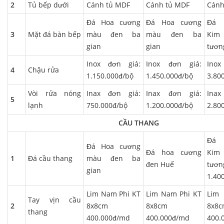
2
Tủ bếp dưới
Cánh tủ MDF
Cánh tủ MDF
Cánh
Đá Hoa cương
Đá Hoa cương
Đá 
3
Mặt đá bàn bếp
màu đen ba
màu đen ba
Kim
gian
gian
tươn
Inox đơn giá:
Inox đơn giá:
Ino
4
Chậu rửa
1.150.000đ/bộ
1.450.000đ/bộ
3.80
Vòi rửa nóng
Inax đơn giá:
Inax đơn giá:
Ina
5
lạnh
750.000đ/bộ
1.200.000đ/bộ
2.80
CẦU THANG
Đá 
Đá Hoa cương
Đá hoa cương
Kim
1
Đá cầu thang
màu đen ba
đen Huế
tươ
gian
1.40
Lim Nam Phi KT
Lim Nam Phi KT
Lim
Tay vịn cầu
2
8x8cm
8x8cm
8x8
thang
400.000đ/md
400.000đ/md
400.