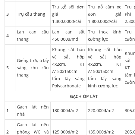
Trụ gỗ sồi đơn
Trụ gỗ căm xe
Trụ
3
Trụ cầu thang
giá
đơn giá
Phi
1.300.000đ/cái
1.800.000đ/cái
2.80
Lan can cầu
Lan can sắt
Trụ inox, kính
Trụ
4
thang
450.000đ/md
cường lực
cườn
Khung sắt bảo
Khung sắt bảo
Khun
vệ sắt hộp
vệ sắt hộp
Giếng trời, ô lấy
sắt
4x2cm. KT
4x2cm. KT
5
sáng khu cầu
KT 
A150x150cm
A150x150cm
thang
tấm 
tấm lấy sáng
tấm lấy sáng
cườn
Polycarbonate
kính cường lực
GẠCH ỐP LÁT
Gạch lát nền
1
180.000đ/m2
220.000đ/m2
305.
nhà
Gạch lát nền
2
phòng WC và
125.000đ/m2
135.000đ/m2
205.