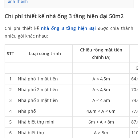
anh Thanh
Chi phí thiết kế nhà ống 3 tầng hiện đại 50m2
Chi phí thiết kế
nhà ống 3 tầng hiện đại
được chia thành
nhiều gói khác nhau:
Chiều rộng mặt tiền
STT
Loại công trình
chính (A)
G
1
Nhà phố 1 mặt tiền
A < 4,5m
64.
2
Nhà phố 2 mặt tiền
A < 4,5m
70.
3
Nhà phố 3 mặt tiền
A < 4,5m
74.
4
Nhà phố
4,6m < A < 6m
77.
5
Nhà biệt thự mini
6m < A < 8m
87.
6
Nhà biệt thự
A > 8m
11