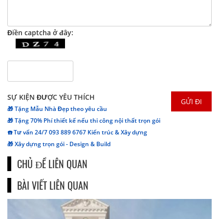
Điền captcha ở đây:
SỰ KIỆN ĐƯỢC YÊU THÍCH
🎁 Tặng Mẫu Nhà Đẹp theo yêu cầu
🎁 Tặng 70% Phí thiết kế nếu thi công nội thất trọn gói
☎️ Tư vấn 24/7 093 889 6767 Kiến trúc & Xây dựng
🎁 Xây dựng trọn gói - Design & Build
CHỦ ĐỀ LIÊN QUAN
BÀI VIẾT LIÊN QUAN