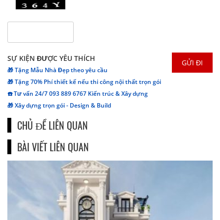
SỰ KIỆN ĐƯỢC YÊU THÍCH
🎁 Tặng Mẫu Nhà Đẹp theo yêu cầu
🎁 Tặng 70% Phí thiết kế nếu thi công nội thất trọn gói
☎️ Tư vấn 24/7 093 889 6767 Kiến trúc & Xây dựng
🎁 Xây dựng trọn gói - Design & Build
CHỦ ĐỀ LIÊN QUAN
BÀI VIẾT LIÊN QUAN