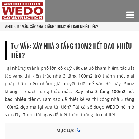
WEDO
TƯ VẤN: XÂY NHÀ 3 TẦNG 100M2 HẾT BAO NHIÊU TIỀN?
TƯ VẤN: XÂY NHÀ 3 TẦNG 100M2 HẾT BAO NHIÊU
TIỀN?
Tại những thành phố lớn có quỹ đất đắt đỏ kham hiếm, tấc đất
tấc vàng thì kiến trúc nhà 3 tầng 100m2 trở thành một giải
pháp hữu hiệu nhằm giải quyết triệt để vấn đề này. Song
không ít khách hàng thắc mắc: “
Xây nhà 3 tầng 100m2 hết
bao nhiêu tiền
?”. Làm sao để thiết kế và thi công nhà 3 tầng
100m2 đẹp mà lại vừa túi tiền? Tất cả sẽ được
WEDO
hé mở
sau đây. Theo dõi ngay để biết thêm thông tin chi tiết.
MỤC LỤC
[
Ẩn
]