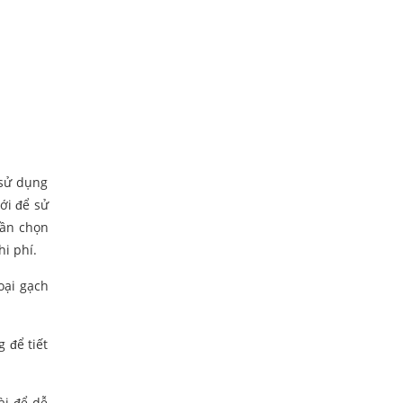
 sử dụng
ới để sử
cần chọn
hi phí.
oại gạch
 để tiết
ài để dễ