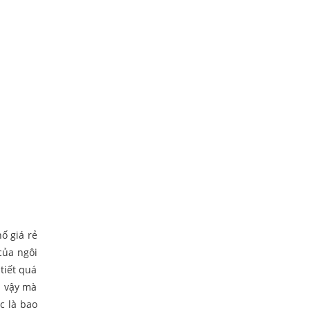
ố giá rẻ
của ngôi
tiết quá
ì vậy mà
c là bao