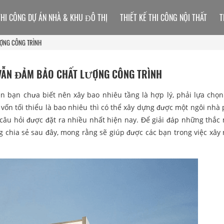
THI CÔNG DỰ ÁN NHÀ & KHU ĐÔ THỊ
THIẾT KẾ THI CÔNG NỘI THẤT
T
ƯỢNG CÔNG TRÌNH
 VẪN ĐẢM BẢO CHẤT LƯỢNG CÔNG TRÌNH
ên bạn chưa biết nên xây bao nhiêu tầng là hợp lý, phải lựa chọn
ố vốn tối thiểu là bao nhiêu thì có thể xây dựng được một ngôi nhà
câu hỏi được đặt ra nhiều nhất hiện nay. Để giải đáp những thắc
g chia sẻ sau đây, mong rằng sẽ giúp được các bạn trong việc xây