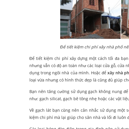
Để tiết kiệm chi phí xây nhà phố n
Để tiết kiệm chi phí xây dựng một cách tối đa bạ
nhưng vẫn có độ an toàn như các loại cửa gỗ, cửa 
dụng trong ngôi nhà của mình. Hoặc để
xây nhà ph
loại vừa nhưng có hình thức đẹp là cũng đủ giúp cho
Bạn nên tăng cường sử dụng gạch không nung để bả
như: gạch silicat, gạch bê tông nhẹ hoặc các vật li
Về gạch lát bạn cũng nên cân nhắc sử dụng một số
kiệm chi phí mà lại giúp cho sân nhà và lối đi luô
Các loại bóng đèn điện trong gia đình nên sử dụn