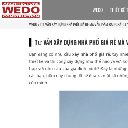
WEDO
THIẾT KẾ 
WEDO
TƯ VẤN XÂY DỰNG NHÀ PHỐ GIÁ RẺ MÀ VẪN ĐẢM BẢO CHẤT L
TƯ VẤN XÂY DỰNG NHÀ PHỐ GIÁ RẺ MÀ
Bạn đang có nhu cầu
xây nhà phố giá rẻ
, tuy nhi
thiết kế và thi công xây dựng như thế nào và với s
hợp với nhu cầu của gia đình mình? Đây là những 
các bạn, hôm nay chúng tôi sẽ đưa ra một số nhữn
của mình.