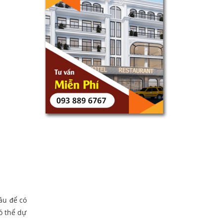
âu để có
ó thể dự