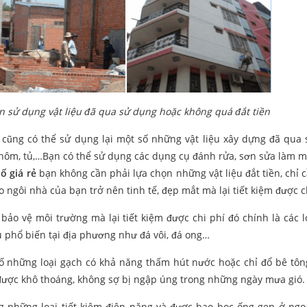
ên sử dụng vật liệu đã qua sử dụng hoặc không quá đắt tiền
n cũng có thể sử dụng lại một số những vật liệu xây dựng đã qua
nhôm, tủ,…Bạn có thể sử dụng các dụng cụ đánh rửa, sơn sửa làm m
ố giá rẻ
bạn không cần phải lựa chọn những vật liệu đắt tiền, chỉ 
 ngôi nhà của bạn trở nên tinh tế, đẹp mắt mà lại tiết kiệm được c
o vệ môi trường mà lại tiết kiệm được chi phí đó chính là các l
ệu phổ biến tại địa phương như đá vôi, đá ong…
 những loại gạch có khả năng thấm hút nước hoặc chỉ đổ bê tông
n được khô thoáng, không sợ bị ngập úng trong những ngày mưa gió.
g những loại tiết kiệm điện năng và được bao bọc ống gen ở ngo