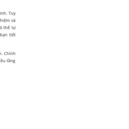
ình. Tuy
ghiệm và
ó thể tự
bạn tiết
n. Chính
iều tầng