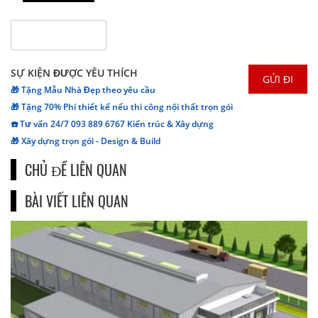
SỰ KIỆN ĐƯỢC YÊU THÍCH
🎁 Tặng Mẫu Nhà Đẹp theo yêu cầu
🎁 Tặng 70% Phí thiết kế nếu thi công nội thất trọn gói
☎️ Tư vấn 24/7 093 889 6767 Kiến trúc & Xây dựng
🎁 Xây dựng trọn gói - Design & Build
CHỦ ĐỀ LIÊN QUAN
BÀI VIẾT LIÊN QUAN