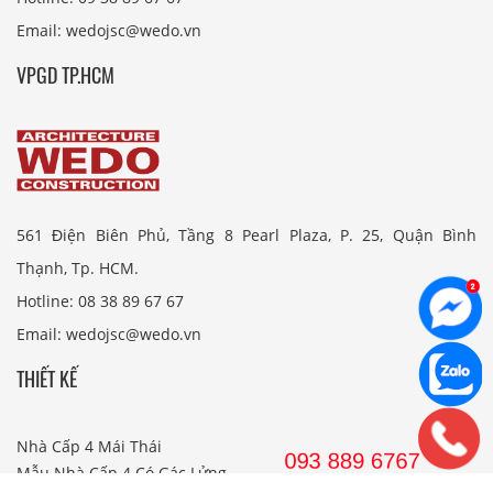
Email: wedojsc@wedo.vn
VPGD TP.HCM
561 Điện Biên Phủ, Tầng 8 Pearl Plaza, P. 25, Quận Bình
Thạnh, Tp. HCM.
Hotline: 08 38 89 67 67
Email: wedojsc@wedo.vn
THIẾT KẾ
Nhà Cấp 4 Mái Thái
Mẫu Nhà Cấp 4 Có Gác Lửng