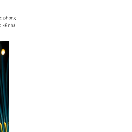
ợc phong
t kế nhà