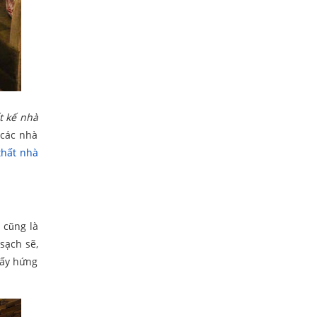
t kế nhà
 các nhà
thất nhà
i
cũng là
sạch sẽ,
hấy hứng