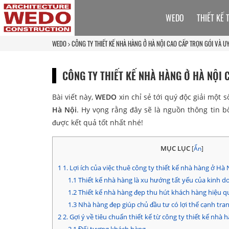
WEDO
THIẾT KẾ 
WEDO
CÔNG TY THIẾT KẾ NHÀ HÀNG Ở HÀ NỘI CAO CẤP TRỌN GÓI VÀ UY
CÔNG TY THIẾT KẾ NHÀ HÀNG Ở HÀ NỘI 
Bài viết này,
WEDO
xin chỉ sẻ tới quý độc giải một
Hà Nội
. Hy vọng rằng đây sẽ là nguồn thông tin b
được kết quả tốt nhất nhé!
MỤC LỤC
[
Ẩn
]
1
1. Lợi ích của việc thuê công ty thiết kế nhà hàng ở Hà 
1.1
Thiết kế nhà hàng là xu hướng tất yếu của kinh 
1.2
Thiết kế nhà hàng đẹp thu hút khách hàng hiệu 
1.3
Nhà hàng đẹp giúp chủ đầu tư có lợi thế cạnh tra
2
2. Gợi ý về tiêu chuẩn thiết kế từ công ty thiết kế nhà 