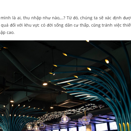
mình là ai, thu nhập như nào,…? Từ đó, chúng ta sẽ xác định đư
quá đối với khu vực có đời sống dân cư thấp, cũng tránh việc thiế
ập cao.