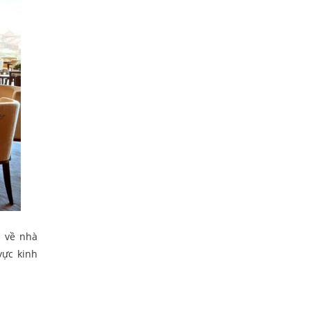
n về nhà
vực kinh