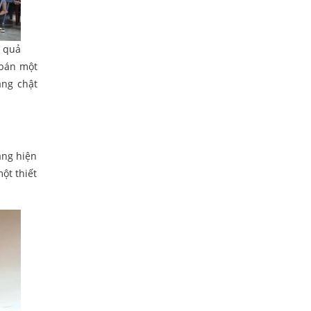
u quả
 bán một
àng chật
àng hiện
ột thiết