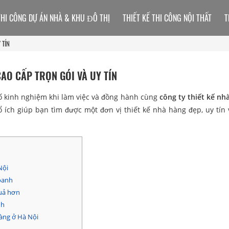
THI CÔNG DỰ ÁN NHÀ & KHU ĐÔ THỊ
THIẾT KẾ THI CÔNG NỘI THẤT
T
 TÍN
CAO CẤP TRỌN GÓI VÀ UY TÍN
 số kinh nghiệm khi làm việc và đồng hành cùng
công ty thiết kế nh
ổ ích giúp bạn tìm được một đơn vị thiết kế nhà hàng đẹp, uy tín
Nội
doanh
quả hơn
nh
hàng ở Hà Nội