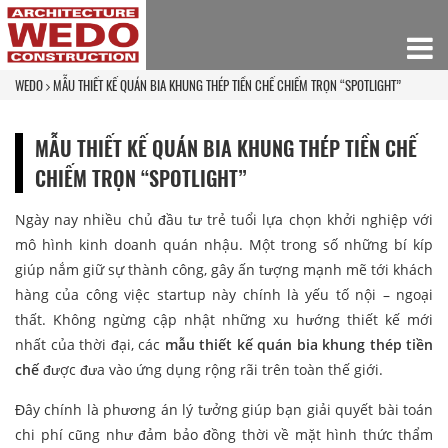
WEDO
MẪU THIẾT KẾ QUÁN BIA KHUNG THÉP TIỀN CHẾ CHIẾM TRỌN “SPOTLIGHT”
MẪU THIẾT KẾ QUÁN BIA KHUNG THÉP TIỀN CHẾ
CHIẾM TRỌN “SPOTLIGHT”
Ngày nay nhiều chủ đầu tư trẻ tuổi lựa chọn khởi nghiệp với
mô hình kinh doanh quán nhậu. Một trong số những bí kíp
giúp nắm giữ sự thành công, gây ấn tượng mạnh mẽ tới khách
hàng của công việc startup này chính là yếu tố nội – ngoại
thất. Không ngừng cập nhật những xu hướng thiết kế mới
nhất của thời đại, các
mẫu thiết kế quán bia khung thép tiền
chế
được đưa vào ứng dụng rộng rãi trên toàn thế giới.
Đây chính là phương án lý tưởng giúp bạn giải quyết bài toán
chi phí cũng như đảm bảo đồng thời về mặt hình thức thẩm