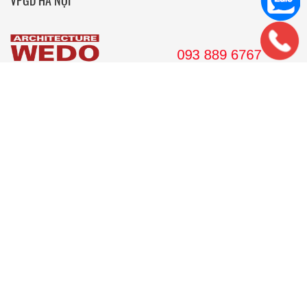
36 Hoàng Cầu, tầng 10 Tòa nhà Anh Minh, Quận Đống Đa, Hà
Nội.
Tel: 024. 38 16 8888
Hotline: 09 38 89 67 67
Email: wedojsc@wedo.vn
VPGD TP.HCM