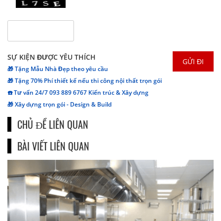
SỰ KIỆN ĐƯỢC YÊU THÍCH
🎁 Tặng Mẫu Nhà Đẹp theo yêu cầu
🎁 Tặng 70% Phí thiết kế nếu thi công nội thất trọn gói
☎️ Tư vấn 24/7 093 889 6767 Kiến trúc & Xây dựng
🎁 Xây dựng trọn gói - Design & Build
CHỦ ĐỀ LIÊN QUAN
BÀI VIẾT LIÊN QUAN