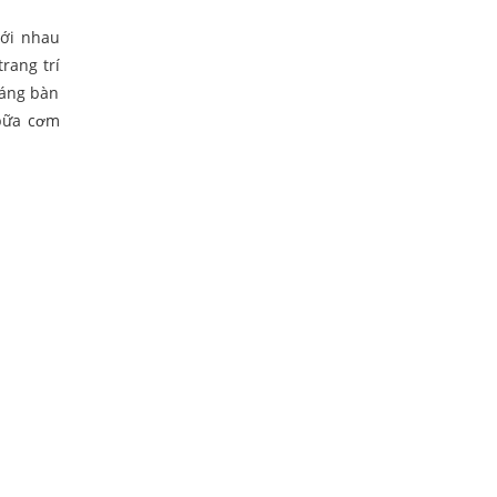
với nhau
rang trí
dáng bàn
 bữa cơm