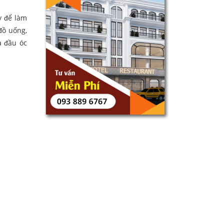
y để làm
đồ uống,
a đầu óc