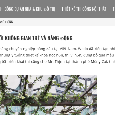
THI CÔNG DỰ ÁN NHÀ & KHU ĐÔ THỊ
THIẾT KẾ THI CÔNG NỘI THẤT
T
 NĂNG ĐỘNG
VỚI KHÔNG GIAN TRẺ VÀ NĂNG ĐỘNG
 hàng chuyên nghiệp hàng đầu tại Việt Nam, Wedo đã kiến tạo nh
những ý tưởng thiết kế khoa học hơn, thi vị hơn, đừng bỏ qua mẫ
g tôi triển khai thi công cho Mr. Thịnh tại thành phố Móng Cái, tỉ