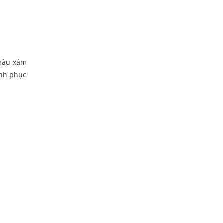
 màu xám
inh phục