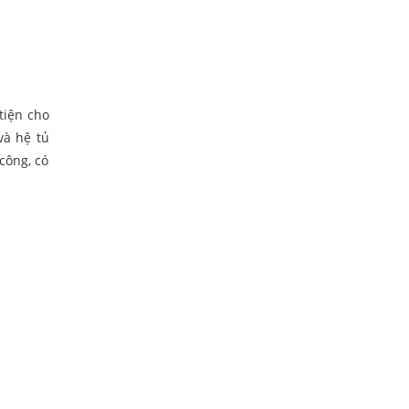
tiện cho
và hệ tủ
công, có