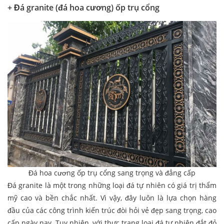
+ Đá granite (đá hoa cương) ốp trụ cổng
Đá hoa cương ốp trụ cổng sang trọng và đẳng cấp
Đá granite là một trong những loại đá tự nhiên có giá trị thẩm
mỹ cao và bền chắc nhất. Vì vậy, đây luôn là lựa chọn hàng
đầu của các công trình kiến trúc đòi hỏi vẻ đẹp sang trọng, cao
cấp ngày nay. Tuy nhiên, với thực trạng loại đá tự nhiên đắt đỏ