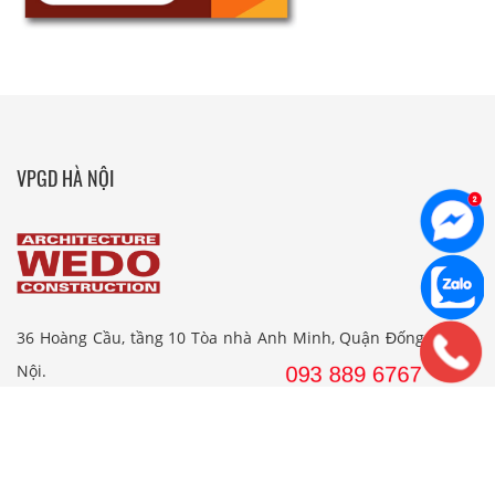
VPGD HÀ NỘI
36 Hoàng Cầu, tầng 10 Tòa nhà Anh Minh, Quận Đống Đa, Hà
Nội.
Tel: 024. 38 16 8888
Hotline: 09 38 89 67 67
Email: wedojsc@wedo.vn