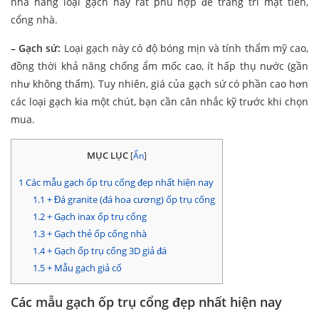
nhà hàng loại gạch này rất phù hợp để trang trí mặt tiền,
cổng nhà.
– Gạch sứ:
Loại gạch này có độ bóng mịn và tính thẩm mỹ cao,
đồng thời khả năng chống ẩm mốc cao, ít hấp thụ nước (gần
như không thấm). Tuy nhiên, giá của gạch sứ có phần cao hơn
các loại gạch kia một chút, bạn cần cân nhắc kỹ trước khi chọn
mua.
MỤC LỤC
[
Ẩn
]
1
Các mẫu gạch ốp trụ cổng đẹp nhất hiện nay
1.1
+ Đá granite (đá hoa cương) ốp trụ cổng
1.2
+ Gạch inax ốp trụ cổng
1.3
+ Gạch thẻ ốp cổng nhà
1.4
+ Gạch ốp trụ cổng 3D giả đá
1.5
+ Mẫu gạch giả cổ
Các mẫu gạch ốp trụ cổng đẹp nhất hiện nay