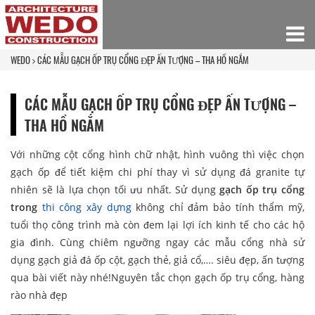
WEDO
CÁC MẪU GẠCH ỐP TRỤ CỔNG ĐẸP ẤN TƯỢNG – THA HỒ NGẮM
CÁC MẪU GẠCH ỐP TRỤ CỔNG ĐẸP ẤN TƯỢNG –
THA HỒ NGẮM
Với những cột cổng hình chữ nhật, hình vuông thì việc chọn
gạch ốp để tiết kiệm chi phí thay vì sử dụng đá granite tự
nhiên sẽ là lựa chọn tối ưu nhất. Sử dụng
gạch ốp trụ cổng
trong
thi công xây dựng
không chỉ đảm bảo tính thẩm mỹ,
tuổi thọ công trình mà còn đem lại lợi ích kinh tế cho các hộ
gia đình. Cùng chiêm ngưỡng ngay các mẫu cổng nhà sử
dụng gạch giả đá ốp cột, gạch thẻ, giả cổ,…. siêu đẹp, ấn tượng
qua bài viết này nhé!Nguyên tắc chọn gạch ốp trụ cổng, hàng
rào nhà đẹp