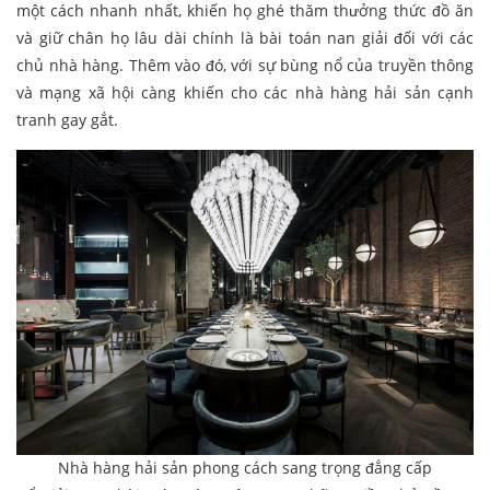
một cách nhanh nhất, khiến họ ghé thăm thưởng thức đồ ăn
và giữ chân họ lâu dài chính là bài toán nan giải đối với các
chủ nhà hàng. Thêm vào đó, với sự bùng nổ của truyền thông
và mạng xã hội càng khiến cho các nhà hàng hải sản cạnh
tranh gay gắt.
Nhà hàng hải sản phong cách sang trọng đẳng cấp