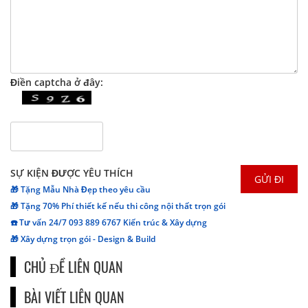
Điền captcha ở đây:
SỰ KIỆN ĐƯỢC YÊU THÍCH
🎁 Tặng Mẫu Nhà Đẹp theo yêu cầu
🎁 Tặng 70% Phí thiết kế nếu thi công nội thất trọn gói
☎️ Tư vấn 24/7 093 889 6767 Kiến trúc & Xây dựng
🎁 Xây dựng trọn gói - Design & Build
CHỦ ĐỀ LIÊN QUAN
BÀI VIẾT LIÊN QUAN