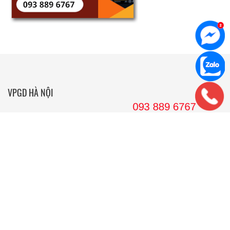
VPGD HÀ NỘI
36 Hoàng Cầu, tầng 10 Tòa nhà Anh Minh, Quận Đống Đa, Hà
Nội.
Tel: 024. 38 16 8888
Hotline: 09 38 89 67 67
Email: wedojsc@wedo.vn