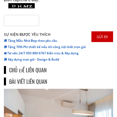
SỰ KIỆN ĐƯỢC YÊU THÍCH
🎁 Tặng Mẫu Nhà Đẹp theo yêu cầu
🎁 Tặng 70% Phí thiết kế nếu thi công nội thất trọn gói
☎️ Tư vấn 24/7 093 889 6767 Kiến trúc & Xây dựng
🎁 Xây dựng trọn gói - Design & Build
CHỦ ĐỀ LIÊN QUAN
BÀI VIẾT LIÊN QUAN