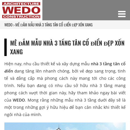
WEDO
MÊ ĐẮM MẪU NHÀ 3 TẦNG TÂN CỔ ĐIỂN ĐẸP XỐN XANG
MÊ ĐẮM MẪU NHÀ 3 TẦNG TÂN CỔ ĐIỂN ĐẸP XỐN
XANG
Hiện nay, nhu cầu thiết kế và xây dựng mẫu
nhà 3 tầng tân cổ
điển
đang tăng lên nhanh chóng, bởi vẻ đẹp sang trọng, tinh
tế và đẳng cấp mà phong cách này mang tới cho các công
trình. Nếu bạn đang có nhu cầu sở hữu nhà 3 tầng mang
phong cách vượt thời gian này, hãy tham khảo ngay bài viết
của
WEDO
. Mong rằng những mẫu nhà 3 tầng dưới đây sẽ là
một trong những gợi ý hữu hiệu để bạn cân nhắc khi thiết kế
ngôi nhà của mình.