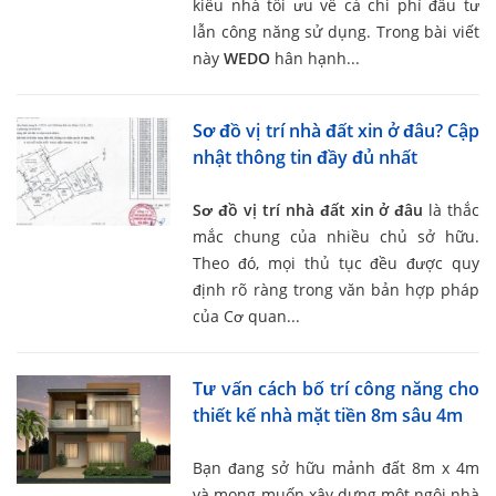
kiểu nhà tối ưu về cả chi phí đầu tư
lẫn công năng sử dụng. Trong bài viết
này
WEDO
hân hạnh...
Sơ đồ vị trí nhà đất xin ở đâu? Cập
nhật thông tin đầy đủ nhất
Sơ đồ vị trí nhà đất xin ở đâu
là thắc
mắc chung của nhiều chủ sở hữu.
Theo đó, mọi thủ tục đều được quy
định rõ ràng trong văn bản hợp pháp
của Cơ quan...
Tư vấn cách bố trí công năng cho
thiết kế nhà mặt tiền 8m sâu 4m
Bạn đang sở hữu mảnh đất 8m x 4m
và mong muốn xây dựng một ngôi nhà