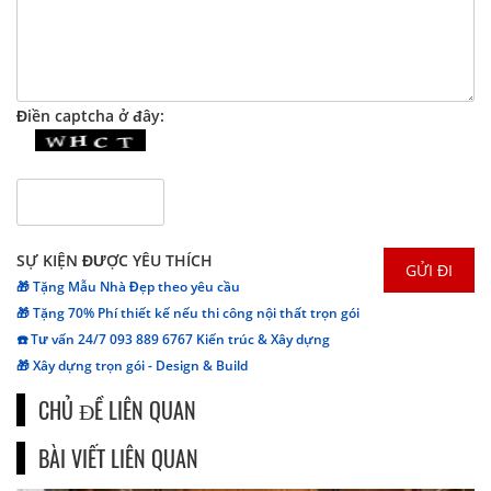
Điền captcha ở đây:
SỰ KIỆN ĐƯỢC YÊU THÍCH
🎁 Tặng Mẫu Nhà Đẹp theo yêu cầu
🎁 Tặng 70% Phí thiết kế nếu thi công nội thất trọn gói
☎️ Tư vấn 24/7 093 889 6767 Kiến trúc & Xây dựng
🎁 Xây dựng trọn gói - Design & Build
CHỦ ĐỀ LIÊN QUAN
BÀI VIẾT LIÊN QUAN