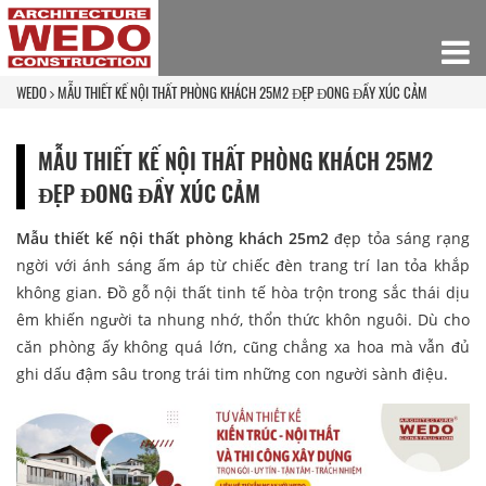
WEDO
MẪU THIẾT KẾ NỘI THẤT PHÒNG KHÁCH 25M2 ĐẸP ĐONG ĐẦY XÚC CẢM
MẪU THIẾT KẾ NỘI THẤT PHÒNG KHÁCH 25M2
ĐẸP ĐONG ĐẦY XÚC CẢM
Mẫu thiết kế nội thất phòng khách 25m2
đẹp tỏa sáng rạng
ngời với ánh sáng ấm áp từ chiếc đèn trang trí lan tỏa khắp
không gian. Đồ gỗ nội thất tinh tế hòa trộn trong sắc thái dịu
êm khiến người ta nhung nhớ, thổn thức khôn nguôi. Dù cho
căn phòng ấy không quá lớn, cũng chẳng xa hoa mà vẫn đủ
ghi dấu đậm sâu trong trái tim những con người sành điệu.