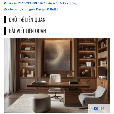
☎️ Tư vấn 24/7 093 889 6767 Kiến trúc & Xây dựng
🎁 Xây dựng trọn gói - Design & Build
CHỦ ĐỀ LIÊN QUAN
BÀI VIẾT LIÊN QUAN
CHI TIẾT