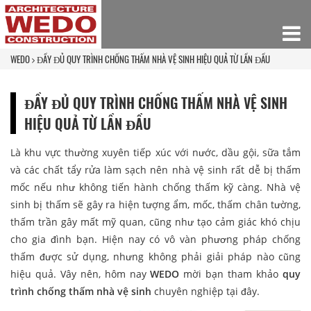
WEDO
ĐẦY ĐỦ QUY TRÌNH CHỐNG THẤM NHÀ VỆ SINH HIỆU QUẢ TỪ LẦN ĐẦU
ĐẦY ĐỦ QUY TRÌNH CHỐNG THẤM NHÀ VỆ SINH
HIỆU QUẢ TỪ LẦN ĐẦU
Là khu vực thường xuyên tiếp xúc với nước, dầu gội, sữa tắm
và các chất tẩy rửa làm sạch nên nhà vệ sinh rất dễ bị thấm
mốc nếu như không tiến hành chống thấm kỹ càng. Nhà vệ
sinh bị thấm sẽ gây ra hiện tượng ẩm, mốc, thấm chân tường,
thấm trần gây mất mỹ quan, cũng như tạo cảm giác khó chịu
cho gia đình bạn. Hiện nay có vô vàn phương pháp chống
thấm được sử dụng, nhưng không phải giải pháp nào cũng
hiệu quả. Vây nên, hôm nay
WEDO
mời bạn tham khảo
quy
trình chống thấm nhà vệ sinh
chuyên nghiệp tại đây.