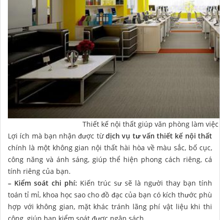
Thiết kế nội thất giúp văn phòng làm việ
Lợi ích mà bạn nhận được từ
dịch vụ tư vấn thiết kế nội thất
chính là một không gian nội thất hài hòa về màu sắc, bố cục,
công năng và ánh sáng, giúp thể hiện phong cách riêng, cá
tính riêng của bạn.
– Kiểm soát chi phí:
Kiến trúc sư sẽ là người thay bạn tính
toán tỉ mỉ, khoa học sao cho đồ đạc của bạn có kích thước phù
hợp với không gian, mặt khác tránh lãng phí vật liệu khi thi
công, giúp bạn kiểm soát được ngân sách.