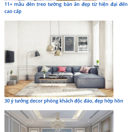
11+ mẫu đèn treo tường bàn ăn đẹp từ hiện đại đến
cao cấp
30 ý tưởng decor phòng khách độc đáo, đẹp hớp hồn