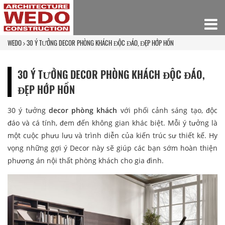
WEDO
30 Ý TƯỞNG DECOR PHÒNG KHÁCH ĐỘC ĐÁO, ĐẸP HỚP HỒN
30 Ý TƯỞNG DECOR PHÒNG KHÁCH ĐỘC ĐÁO,
ĐẸP HỚP HỒN
30 ý tưởng
decor phòng khách
với phối cảnh sáng tạo, độc
đáo và cá tính, đem đến không gian khác biệt. Mỗi ý tưởng là
một cuộc phưu lưu và trình diễn của kiến trúc sư thiết kế. Hy
vọng những gợi ý Decor này sẽ giúp các bạn sớm hoàn thiện
phương án nội thất phòng khách cho gia đình.