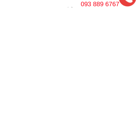
DANH MỤC THIẾT KẾ
Thiết Kế Nhà
Thiết Kế Nội Thất
Thiết Kế Nhà Cấp 4
Thiết Kế Nhà Ống
Thiết Kế Nhà Ống 1 Tầng
Thiết Kế Nhà Ống 2 Tầng
Thiết Kế Nhà 2 Tầng
Thiết Kế Biệt Thự
Thiết Kế Biệt Thự 2 Tầng
Thiết Kế Biệt Thự 3 Tầng
Thiết Kế & Thi công Văn Phòng
DANH MỤC THI CÔNG
Thi Công Nội Thất