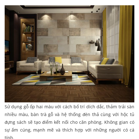
Sử dụng gỗ ốp hai màu với cách bố trí dích dắc, thảm trải sàn
nhiều màu, bàn trà gỗ và hệ thống đèn thả cùng với hộc tủ
đựng sách sẽ tạo điểm kết nối cho căn phòng. Không gian có
sự ấm cúng, mạnh mẽ và thích hợp với những người có cá
tính.