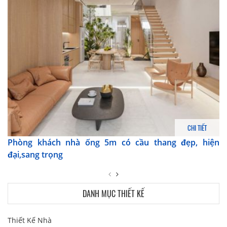
CHI TIẾT
Phòng khách nhà ống 5m có cầu thang đẹp, hiện
đại,sang trọng
DANH MỤC THIẾT KẾ
Thiết Kế Nhà