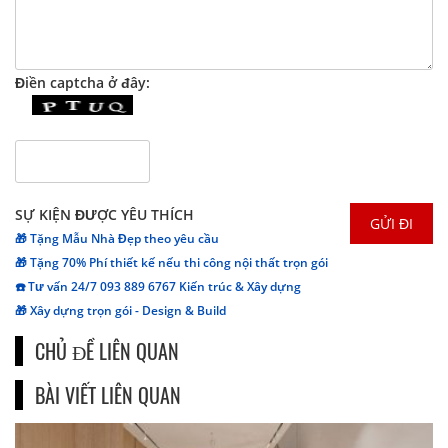
Điền captcha ở đây:
SỰ KIỆN ĐƯỢC YÊU THÍCH
🎁 Tặng Mẫu Nhà Đẹp theo yêu cầu
🎁 Tặng 70% Phí thiết kế nếu thi công nội thất trọn gói
☎️ Tư vấn 24/7 093 889 6767 Kiến trúc & Xây dựng
🎁 Xây dựng trọn gói - Design & Build
CHỦ ĐỀ LIÊN QUAN
BÀI VIẾT LIÊN QUAN