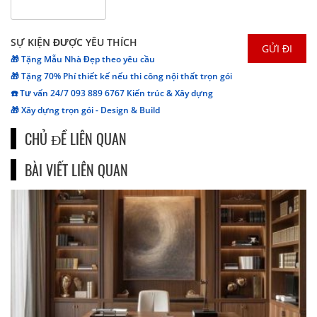
SỰ KIỆN ĐƯỢC YÊU THÍCH
🎁 Tặng Mẫu Nhà Đẹp theo yêu cầu
🎁 Tặng 70% Phí thiết kế nếu thi công nội thất trọn gói
☎️ Tư vấn 24/7 093 889 6767 Kiến trúc & Xây dựng
🎁 Xây dựng trọn gói - Design & Build
CHỦ ĐỀ LIÊN QUAN
BÀI VIẾT LIÊN QUAN