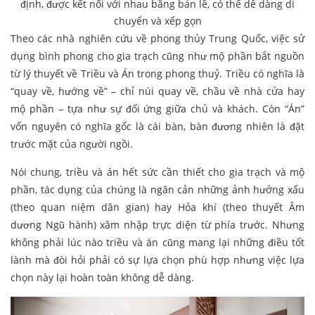
định, được kết nối với nhau bằng bản lề, có thể dễ dàng di
chuyển và xếp gọn
Theo các nhà nghiên cứu về phong thủy Trung Quốc, việc sử
dụng bình phong cho gia trạch cũng như mộ phần bắt nguồn
từ lý thuyết về Triều và Án trong phong thuỷ. Triều có nghĩa là
“quay về, hướng về” – chỉ núi quay về, chầu về nhà cửa hay
mộ phần – tựa như sự đối ứng giữa chủ và khách. Còn “Án”
vốn nguyên có nghĩa gốc là cái bàn, bàn đương nhiên là đặt
trước mặt của người ngồi.
Nói chung, triều và án hết sức cần thiết cho gia trạch và mộ
phần, tác dụng của chúng là ngăn cản những ảnh hưởng xấu
(theo quan niệm dân gian) hay Hỏa khí (theo thuyết Âm
dương Ngũ hành) xâm nhập trực diện từ phía trước. Nhưng
không phải lúc nào triều và án cũng mang lại những điều tốt
lành mà đòi hỏi phải có sự lựa chọn phù hợp nhưng việc lựa
chọn này lại hoàn toàn không dễ dàng.