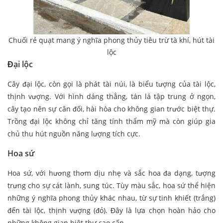
Chuối rẻ quạt mang ý nghĩa phong thủy tiêu trừ tà khí, hút tài
lộc
Đại lộc
Cây đại lộc, còn gọi là phát tài núi, là biểu tượng của tài lộc,
thịnh vượng. Với hình dáng thẳng, tán lá tập trung ở ngọn,
cây tạo nên sự cân đối, hài hòa cho không gian trước biệt thự.
Trồng đại lộc không chỉ tăng tính thẩm mỹ mà còn giúp gia
chủ thu hút nguồn năng lượng tích cực.
Hoa sứ
Hoa sứ, với hương thơm dịu nhẹ và sắc hoa đa dạng, tượng
trưng cho sự cát lành, sung túc. Tùy màu sắc, hoa sứ thể hiện
những ý nghĩa phong thủy khác nhau, từ sự tinh khiết (trắng)
đến tài lộc, thịnh vượng (đỏ). Đây là lựa chọn hoàn hảo cho
những không gian biệt thự cao cấp.