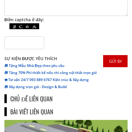
Điền captcha ở đây:
SỰ KIỆN ĐƯỢC YÊU THÍCH
🎁 Tặng Mẫu Nhà Đẹp theo yêu cầu
🎁 Tặng 70% Phí thiết kế nếu thi công nội thất trọn gói
☎️ Tư vấn 24/7 093 889 6767 Kiến trúc & Xây dựng
🎁 Xây dựng trọn gói - Design & Build
CHỦ ĐỀ LIÊN QUAN
BÀI VIẾT LIÊN QUAN