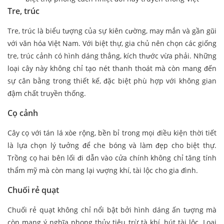
Tre, trúc
Tre, trúc là biểu tượng của sự kiên cường, may mắn và gần gũi
với văn hóa Việt Nam. Với biệt thự, gia chủ nên chọn các giống
tre, trúc cảnh có hình dáng thẳng, kích thước vừa phải. Những
loại cây này không chỉ tạo nét thanh thoát mà còn mang đến
sự cân bằng trong thiết kế, đặc biệt phù hợp với không gian
đậm chất truyền thống.
Cọ cảnh
Cây cọ với tán lá xòe rộng, bền bỉ trong mọi điều kiện thời tiết
là lựa chọn lý tưởng để che bóng và làm đẹp cho biệt thự.
Trồng cọ hai bên lối đi dẫn vào cửa chính không chỉ tăng tính
thẩm mỹ mà còn mang lại vượng khí, tài lộc cho gia đình.
Chuối rẻ quạt
Chuối rẻ quạt không chỉ nổi bật bởi hình dáng ấn tượng mà
còn mang ý nghĩa phong thủy tiêu trừ tà khí, hút tài lộc. Loại