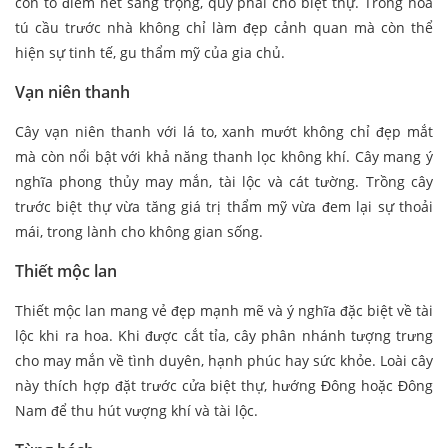
còn tô điểm nét sang trọng, quý phái cho biệt thự. Trồng hoa
tú cầu trước nhà không chỉ làm đẹp cảnh quan mà còn thể
hiện sự tinh tế, gu thẩm mỹ của gia chủ.
Vạn niên thanh
Cây vạn niên thanh với lá to, xanh mướt không chỉ đẹp mắt
mà còn nổi bật với khả năng thanh lọc không khí. Cây mang ý
nghĩa phong thủy may mắn, tài lộc và cát tường. Trồng cây
trước biệt thự vừa tăng giá trị thẩm mỹ vừa đem lại sự thoải
mái, trong lành cho không gian sống.
Thiết mộc lan
Thiết mộc lan mang vẻ đẹp mạnh mẽ và ý nghĩa đặc biệt về tài
lộc khi ra hoa. Khi được cắt tỉa, cây phân nhánh tượng trưng
cho may mắn về tình duyên, hạnh phúc hay sức khỏe. Loài cây
này thích hợp đặt trước cửa biệt thự, hướng Đông hoặc Đông
Nam để thu hút vượng khí và tài lộc.