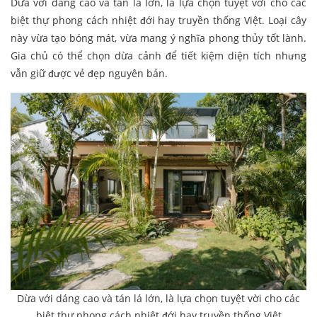
Dừa với dáng cao và tán lá lớn, là lựa chọn tuyệt vời cho các
biệt thự phong cách nhiệt đới hay truyền thống Việt. Loại cây
này vừa tạo bóng mát, vừa mang ý nghĩa phong thủy tốt lành.
Gia chủ có thể chọn dừa cảnh để tiết kiệm diện tích nhưng
vẫn giữ được vẻ đẹp nguyên bản.
Dừa với dáng cao và tán lá lớn, là lựa chọn tuyệt vời cho các
biệt thự phong cách nhiệt đới hay truyền thống Việt