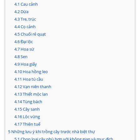
4.1
Cau cảnh
4.2
Dừa
4.3
Tre, trúc
4.4
Cọ cảnh
4.5
Chuối rẻ quạt
4.6
Đại lộc
4.7
Hoa sứ
4.8
Sen
4.9
Hoa giấy
4.10
Hoa hồng leo
4.11
Hoa tú cầu
4.12
Vạn niên thanh
4.13
Thiết mộc lan
4.14
Tùng bách
4.15
Cây sanh
4.16
Lộc vừng
4.17
Thiên tuế
5
Những lưu ý khi trồng cây trước nhà biệt thự
5.1
Chọn loại cây phù hợp với không gian và mục đích