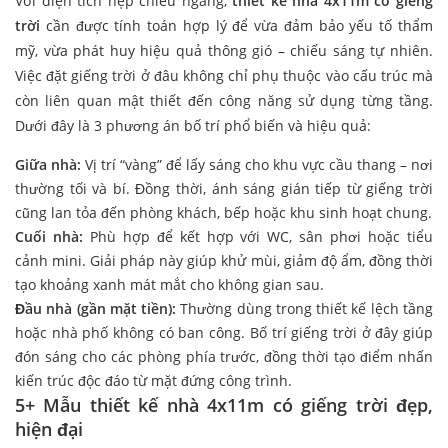
Với diện tích hẹp chiều ngang,
thiết kế nhà 4x11m có giếng
trời
cần được tính toán hợp lý để vừa đảm bảo yếu tố thẩm
mỹ, vừa phát huy hiệu quả thông gió – chiếu sáng tự nhiên.
Việc đặt giếng trời ở đâu không chỉ phụ thuộc vào cấu trúc mà
còn liên quan mật thiết đến công năng sử dụng từng tầng.
Dưới đây là 3 phương án bố trí phổ biến và hiệu quả:
Giữa nhà:
Vị trí “vàng” để lấy sáng cho khu vực cầu thang – nơi
thường tối và bí. Đồng thời, ánh sáng gián tiếp từ giếng trời
cũng lan tỏa đến phòng khách, bếp hoặc khu sinh hoạt chung.
Cuối nhà:
Phù hợp để kết hợp với WC, sân phơi hoặc tiểu
cảnh mini. Giải pháp này giúp khử mùi, giảm độ ẩm, đồng thời
tạo khoảng xanh mát mắt cho không gian sau.
Đầu nhà (gần mặt tiền):
Thường dùng trong thiết kế lệch tầng
hoặc nhà phố không có ban công. Bố trí giếng trời ở đây giúp
đón sáng cho các phòng phía trước, đồng thời tạo điểm nhấn
kiến trúc độc đáo từ mặt đứng công trình.
5+ Mẫu thiết kế nhà 4x11m có giếng trời đẹp,
hiện đại