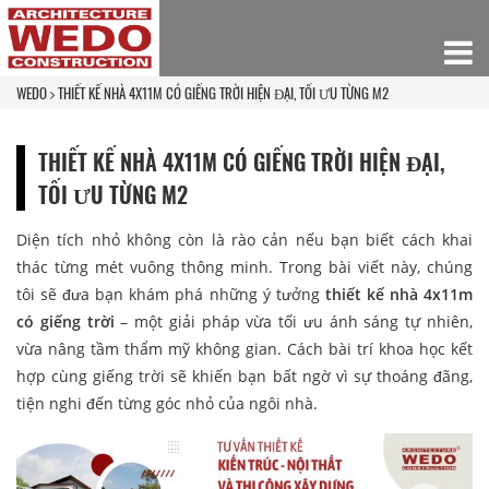
WEDO
THIẾT KẾ NHÀ 4X11M CÓ GIẾNG TRỜI HIỆN ĐẠI, TỐI ƯU TỪNG M2
THIẾT KẾ NHÀ 4X11M CÓ GIẾNG TRỜI HIỆN ĐẠI,
TỐI ƯU TỪNG M2
Diện tích nhỏ không còn là rào cản nếu bạn biết cách khai
thác từng mét vuông thông minh. Trong bài viết này, chúng
tôi sẽ đưa bạn khám phá những ý tưởng
thiết kế nhà 4x11m
có giếng trời
– một giải pháp vừa tối ưu ánh sáng tự nhiên,
vừa nâng tầm thẩm mỹ không gian. Cách bài trí khoa học kết
hợp cùng giếng trời sẽ khiến bạn bất ngờ vì sự thoáng đãng,
tiện nghi đến từng góc nhỏ của ngôi nhà.