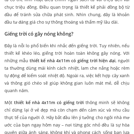
chục triệu đồng. Điều quan trọng là thiết kế phải đồng bộ từ
đầu để tránh sửa chữa phát sinh. Nhìn chung, đây là khoản
đầu tư đáng giá cho sự thông thoáng và thẩm mỹ lâu dài.
Giếng trời có gây nóng không?
Đây là nỗi lo phổ biến khi nhắc đến giếng trời. Tuy nhiên, nếu
thiết kế khéo léo, giếng trời hoàn toàn không gây nóng. Với
những mẫu
thiết kế nhà 4x11m có giếng trời hiện đại
, người
ta thường dùng mái kính cách nhiệt, lam che nắng hoặc rèm
tự động để kiểm soát nhiệt độ. Ngoài ra, việc kết hợp cây xanh
và thông gió chéo sẽ giúp không gian luôn mát mẻ, dễ chịu
quanh năm.
Một
thiết kế nhà 4x11m có giếng trời
thông minh sẽ không
chỉ dừng lại ở vẻ đẹp mà còn chạm đến cảm xúc và nhu cầu
thực tế của người ở. Hãy bắt đầu lên ý tưởng cho ngôi nhà mơ
ước của bạn ngay hôm nay – nơi từng góc nhỏ đều là sự hòa
quyện giữa ánh sáng, không khí và phong cách sống bạn lựa