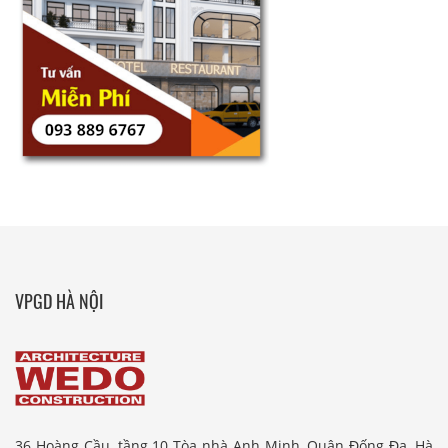
VPGD HÀ NỘI
36 Hoàng Cầu, tầng 10 Tòa nhà Anh Minh, Quận Đống Đa, Hà