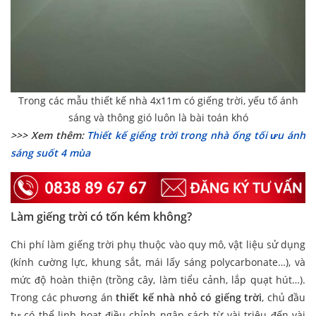
Trong các mẫu thiết kế nhà 4x11m có giếng trời, yếu tố ánh
sáng và thông gió luôn là bài toán khó
>>> Xem thêm:
Thiết kế giếng trời trong nhà ống tối ưu ánh
sáng suốt 4 mùa
Làm giếng trời có tốn kém không?
Chi phí làm giếng trời phụ thuộc vào quy mô, vật liệu sử dụng
(kính cường lực, khung sắt, mái lấy sáng polycarbonate…), và
mức độ hoàn thiện (trồng cây, làm tiểu cảnh, lắp quạt hút…).
Trong các phương án
thiết kế nhà nhỏ có giếng trời
, chủ đầu
tư có thể linh hoạt điều chỉnh ngân sách từ vài triệu đến vài