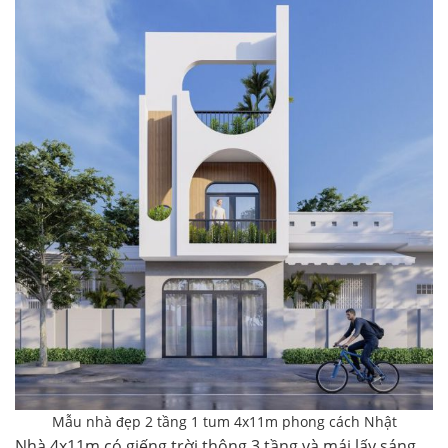
Mẫu nhà đẹp 2 tầng 1 tum 4x11m phong cách Nhật
Nhà 4x11m có giếng trời thông 3 tầng và mái lấy sáng