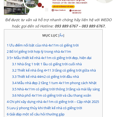
Để được tư vấn và hỗ trợ nhanh chóng hãy liên hệ với WEDO
hoặc gọi đến số Hotline:
093 889 6767 – 083 889 6767.
MỤC LỤC
[
Ẩn
]
1
Ưu điểm nổi bật của nhà 4x11m có giếng trời
2
Bố trí giếng trời hợp lý trong nhà 4x11m
3
5+ Mẫu thiết kế nhà 4x11m có giếng trời đẹp, hiện đại
3.1
Nhà ống 1 trệt 1 lầu có giếng trời cuối nhà
3.2
Thiết kế nhà ống 4×11 3 tầng có giếng trời giữa nhà
3.3
Thiết kế nhà 44m2 có giếng trời đầu nhà
3.4
Mẫu nhà đẹp 2 tầng 1 tum 4x11m phong cách Nhật
3.5
Nhà 4x11m có giếng trời thông 3 tầng và mái lấy sáng
3.6
Nhà phố 4x11m có giếng trời và cầu thang xoắn
4
Chi phí xây dựng nhà 4x11m có giếng trời – Cập nhật 2025
5
Lưu ý phong thủy khi thiết kế nhà có giếng trời
6
Giải đáp một số câu hỏi thường gặp