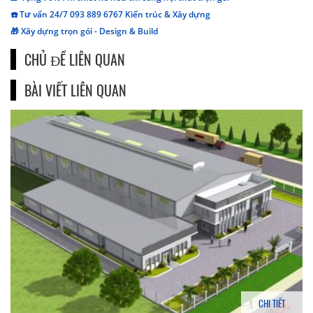
☎️ Tư vấn 24/7 093 889 6767 Kiến trúc & Xây dựng
🎁 Xây dựng trọn gói - Design & Build
CHỦ ĐỀ LIÊN QUAN
BÀI VIẾT LIÊN QUAN
CHI TIẾT