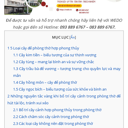
Để được tư vấn và hỗ trợ nhanh chóng hãy liên hệ với WEDO
hoặc gọi đến số Hotline:
093 889 6767 – 083 889 6767.
MỤC LỤC
[
Ẩn
]
1
5 Loại cây để phòng thờ hợp phong thủy
1.1
Cây kim tiền – biểu tượng của sự thịnh vượng
1.2
Cây tùng – mang lại bình an và sự vững chắc
1.3
Cây trầu bà đế vương – tượng trưng cho quyền lực và may
mắn
1.4
Cây hồng môn – cây để phòng thờ
1.5
Cây ngọc bích – biểu tượng của sức khỏe và bình an
2
Những nguyên tắc vàng khi bố trí cây cảnh trong phòng thờ để
hút tài lộc, tránh xui xẻo
2.1
Bố trí cây cảnh hợp phong thủy trong phòng thờ
2.2
Cách chăm sóc cây cảnh trong phòng thờ
2.3
Các loại cây không nên đặt trong phòng thờ