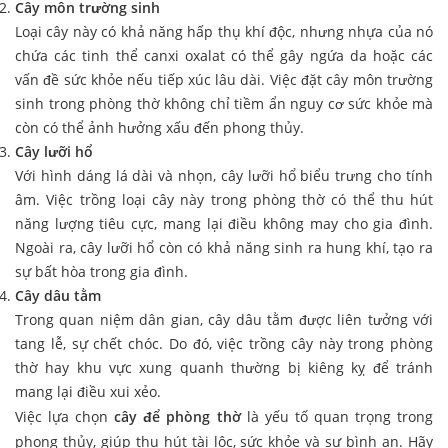
Cây môn trường sinh
Loại cây này có khả năng hấp thụ khí độc, nhưng nhựa của nó
chứa các tinh thể canxi oxalat có thể gây ngứa da hoặc các
vấn đề sức khỏe nếu tiếp xúc lâu dài. Việc đặt cây môn trường
sinh trong phòng thờ không chỉ tiềm ẩn nguy cơ sức khỏe mà
còn có thể ảnh hưởng xấu đến phong thủy.
Cây lưỡi hổ
Với hình dáng lá dài và nhọn, cây lưỡi hổ biểu trưng cho tính
âm. Việc trồng loại cây này trong phòng thờ có thể thu hút
năng lượng tiêu cực, mang lại điều không may cho gia đình.
Ngoài ra, cây lưỡi hổ còn có khả năng sinh ra hung khí, tạo ra
sự bất hòa trong gia đình.
Cây dâu tằm
Trong quan niệm dân gian, cây dâu tằm được liên tưởng với
tang lễ, sự chết chóc. Do đó, việc trồng cây này trong phòng
thờ hay khu vực xung quanh thường bị kiêng kỵ để tránh
mang lại điều xui xẻo.
Việc lựa chọn
cây để phòng thờ
là yếu tố quan trọng trong
phong thủy, giúp thu hút tài lộc, sức khỏe và sự bình an. Hãy