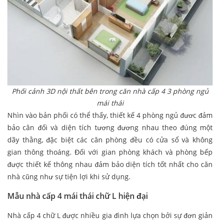
Phối cảnh 3D nội thất bên trong căn nhà cấp 4 3 phòng ngủ
mái thái
Nhìn vào bản phối có thể thấy, thiết kế 4 phòng ngủ đươc đảm
bảo cân đối và diện tích tương đương nhau theo đúng một
dãy thằng, đặc biệt các căn phòng đều có cửa sổ và không
gian thông thoáng. Đối với gian phòng khách và phòng bếp
được thiết kế thông nhau đảm bảo diện tích tốt nhất cho căn
nhà cũng như sự tiện lợi khi sử dụng.
Mẫu nhà cấp 4 mái thái chữ L hiện đại
Nhà cấp 4 chữ L được nhiều gia đình lựa chọn bởi sự đơn giản