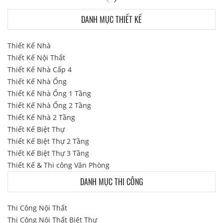
DANH MỤC THIẾT KẾ
Thiết Kế Nhà
Thiết Kế Nội Thất
Thiết Kế Nhà Cấp 4
Thiết Kế Nhà Ống
Thiết Kế Nhà Ống 1 Tầng
Thiết Kế Nhà Ống 2 Tầng
Thiết Kế Nhà 2 Tầng
Thiết Kế Biệt Thự
Thiết Kế Biệt Thự 2 Tầng
Thiết Kế Biệt Thự 3 Tầng
Thiết Kế & Thi công Văn Phòng
DANH MỤC THI CÔNG
Thi Công Nội Thất
Thi Công Nội Thất Biệt Thự