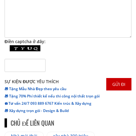
Điền captcha ở đây:
SỰ KIỆN ĐƯỢC YÊU THÍCH
🎁 Tặng Mẫu Nhà Đẹp theo yêu cầu
🎁 Tặng 70% Phí thiết kế nếu thi công nội thất trọn gói
☎️ Tư vấn 24/7 093 889 6767 Kiến trúc & Xây dựng
🎁 Xây dựng trọn gói - Design & Build
CHỦ ĐỀ LIÊN QUAN
Nhà mái thái
xây nhà 300 triệu