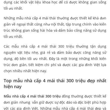
dụng các khối vật liệu khoa học để có được không gian sống
tối ưu nhất.
Những mẫu nhà cấp 4 mái thái thường được thiết kế khá đơn
giản về ngoại thất cũng như nội thất, tập trung chính vào kiến
trúc không gian sống hài hòa và đảm bảo công năng sử dụng
tối ưu nhất.
Các mẫu nhà cấp 4 mái thái 300 triệu thường tận dụng
nguyên vật liệu nhẹ, giá rẻ và đảm bảo được công năng sử
dụng, độ bền tối ưu nhất. Đây là một trong những khối kiến
trúc đơn giản, tiết kiệm chi phí và được các gia đình Việt lựa
chọn nhiều nhất hiện nay.
Top mẫu nhà cấp 4 mái thái 300 triệu đẹp nhất
hiện nay
Mẫu nhà cấp 4 mái thái 300 triệu
đồng thường được thiết kế
đơn giản nhưng vẫn giữ được sự độc đáo và đặc biệt phù hợp
với các gia đình Việt. Những mẫu nhà cấp 4 mái thái đẹp và