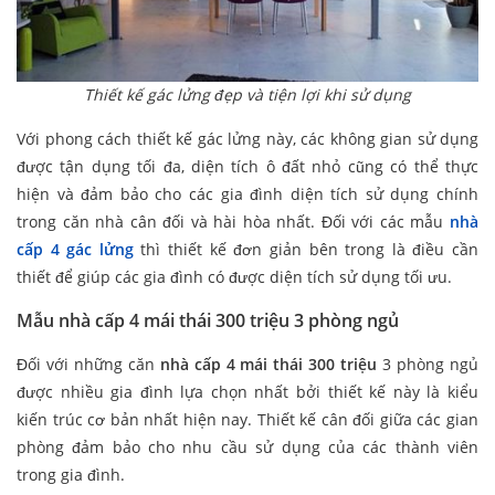
Thiết kế gác lửng đẹp và tiện lợi khi sử dụng
Với phong cách thiết kế gác lửng này, các không gian sử dụng
được tận dụng tối đa, diện tích ô đất nhỏ cũng có thể thực
hiện và đảm bảo cho các gia đình diện tích sử dụng chính
trong căn nhà cân đối và hài hòa nhất. Đối với các mẫu
nhà
cấp 4 gác lửng
thì thiết kế đơn giản bên trong là điều cần
thiết để giúp các gia đình có được diện tích sử dụng tối ưu.
Mẫu nhà cấp 4 mái thái 300 triệu 3 phòng ngủ
Đối với những căn
nhà cấp 4 mái thái 300 triệu
3 phòng ngủ
được nhiều gia đình lựa chọn nhất bởi thiết kế này là kiểu
kiến trúc cơ bản nhất hiện nay. Thiết kế cân đối giữa các gian
phòng đảm bảo cho nhu cầu sử dụng của các thành viên
trong gia đình.