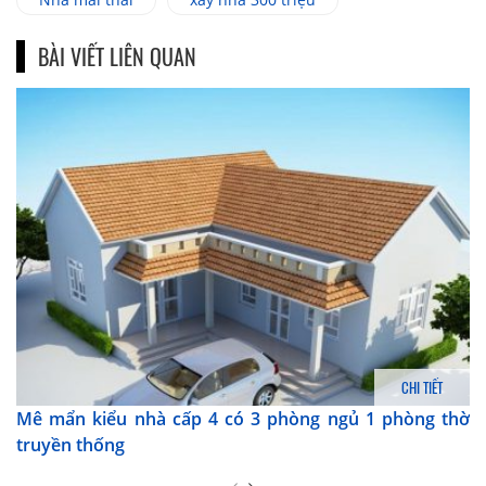
BÀI VIẾT LIÊN QUAN
CHI TIẾT
Mê mẩn kiểu nhà cấp 4 có 3 phòng ngủ 1 phòng thờ
truyền thống