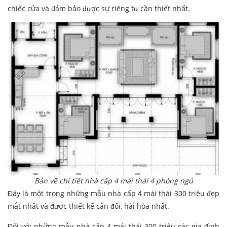
chiếc cửa và đảm bảo được sự riêng tư cần thiết nhất.
Bản vẽ chi tiết nhà cấp 4 mái thái 4 phòng ngủ
Đây là một trong những mẫu nhà cấp 4 mái thái 300 triệu đẹp
mắt nhất và được thiết kế cân đối, hài hòa nhất.
Đối với những mẫu nhà cấp 4 mái thái 300 triệu các gia đình