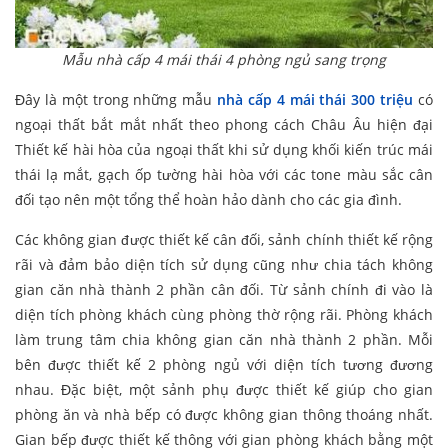
Mẫu nhà cấp 4 mái thái 4 phòng ngủ sang trọng
Đây là một trong những mẫu
nhà cấp 4 mái thái 300 triệu
có
ngoại thất bắt mắt nhất theo phong cách Châu Âu hiện đại
Thiết kế hài hòa của ngoại thất khi sử dụng khối kiến trúc mái
thái lạ mắt, gạch ốp tường hài hòa với các tone màu sắc cân
đối tạo nên một tổng thể hoàn hảo dành cho các gia đình
.
Các không gian được thiết kế cân đối, sảnh chính thiết kế rộng
rãi và đảm bảo diện tích sử dụng cũng như chia tách không
gian căn nhà thành 2 phần cân đối. Từ sảnh chính đi vào là
diện tích phòng khách cùng phòng thờ rộng rãi. Phòng khách
làm trung tâm chia không gian căn nhà thành 2 phần. Mỗi
bên được thiết kế 2 phòng ngủ với diện tích tương đương
nhau. Đặc biệt, một sảnh phụ được thiết kế giúp cho gian
phòng ăn và nhà bếp có được không gian thông thoáng nhất.
Gian bếp được thiết kế thông với gian phòng khách bằng một