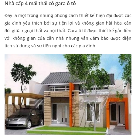
Nhà cấp 4 mái thái có gara ô tô
Đây là một trong những phong cách thiết kế hiện đại được các
gia đình yêu thích bởi sự tiện lợi và không gian hài hòa, cân
đối giữa ngoại thất và nội thất. Gara ô tô được thiết kế gắn liền
với không gian của căn nhà nhưng vẫn đảm bảo được diện
tích sử dụng và sự tiện nghi cho các gia đình.