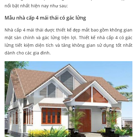
nổi bật nhất hiện nay như sau:
Mẫu nhà cấp 4 mái thái có gác lửng
Nhà cấp 4 mái thái được thiết kế đẹp mắt bao gồm không gian
mặt sàn chính và gác lửng tiện lợi. Thiết kế nhà cấp 4 có gác
lửng tiết kiệm diện tích và tăng không gian sử dụng tốt nhất
dành cho các gia đình.