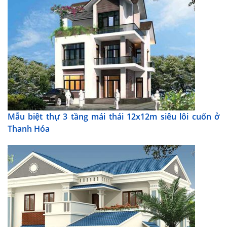
Mẫu biệt thự 3 tầng mái thái 12x12m siêu lôi cuốn ở
Thanh Hóa