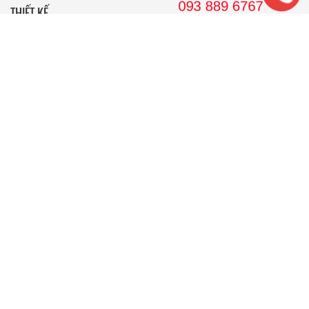
THIẾT KẾ
Nhà Cấp 4 Mái Thái
Mẫu Nhà Cấp 4 Có Gác Lửng
Nhà Cấp 4 Nông Thôn
Nhà 2 Tầng Mái Thái
Mẫu Nhà 2 Tầng Nông Thôn
Mẫu Nhà Ống Đẹp 3 Tầng
Mẫu Nhà 3 Tầng Đẹp Nhất
THI CÔNG
Công Ty Xây Dựng
Nội Thất Phòng Khách
Thi Công Nội Thất Khách Sạn
Thi Công Nội Thất Nhà Hàng