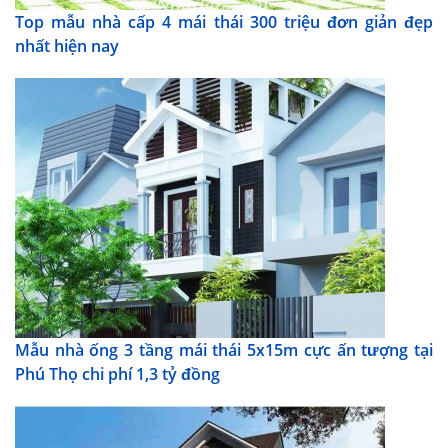
Top mẫu nhà cấp 4 mái thái 300 triệu đơn giản đẹp
nhất hiện nay
Mẫu nhà ống 3 tầng mái thái 5x15m cực ấn tượng tại
Phú Thọ chi phí 1,3 tỷ đồng