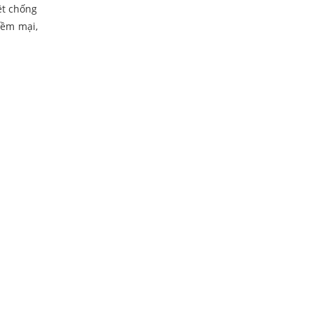
ệt chống
mềm mại,