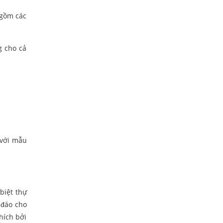
 gồm các
g cho cả
 với mẫu
biệt thự
 đáo cho
hích bởi