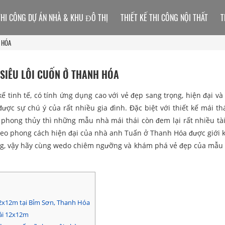
THI CÔNG DỰ ÁN NHÀ & KHU ĐÔ THỊ
THIẾT KẾ THI CÔNG NỘI THẤT
T
H HÓA
 SIÊU LÔI CUỐN Ở THANH HÓA
kế tinh tế, có tính ứng dụng cao với vẻ đẹp sang trọng, hiện đại và
ợc sự chú ý của rất nhiều gia đình. Đặc biệt với thiết kế mái th
phong thủy thì những mẫu nhà mái thái còn đem lại rất nhiều tài
theo phong cách hiện đại của nhà anh Tuấn ở Thanh Hóa được giới k
năng, vậy hãy cùng wedo chiêm ngưỡng và khám phá vẻ đẹp của mẫu 
12x12m tại Bỉm Sơn, Thanh Hóa
hái 12x12m