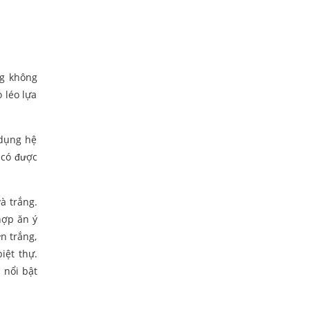
ng không
 léo lựa
 dụng hệ
 có được
à trắng.
hợp ăn ý
n trắng,
iệt thự.
 nổi bật