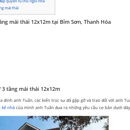
đẹp quyến rũ cho ngôi nhà
ng mái thái
tầng mái thái 12x12m tại Bỉm Sơn, Thanh Hóa
ự 3 tầng mái thái 12x12m
a đình anh Tuấn, các kiến trúc sư đã gặp gỡ và trao đổi với anh Tu
t kế nhà
của mình anh Tuấn đưa ra những yêu cầu cơ bản dưới đây