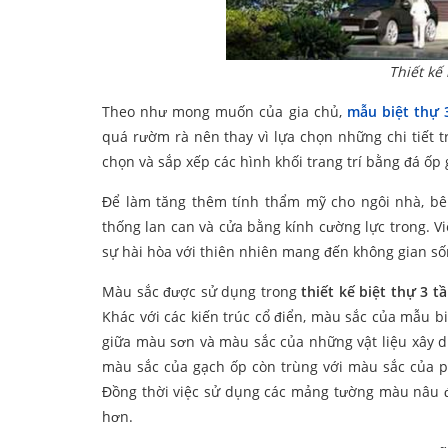
Thiết kế 
Theo như mong muốn của gia chủ,
mẫu biệt thự 
quá rườm rà nên thay vì lựa chọn những chi tiết tr
chọn và sắp xếp các hình khối trang trí bằng đá ốp 
Để làm tăng thêm tính thẩm mỹ cho ngôi nhà, bên
thống lan can và cửa bằng kính cường lực trong. V
sự hài hòa với thiên nhiên mang đến không gian số
Màu sắc được sử dụng trong
thiết kế biệt thự 3 t
Khác với các kiến trúc cổ điển, màu sắc của mẫu b
giữa màu sơn và màu sắc của những vật liệu xây d
màu sắc của gạch ốp còn trùng với màu sắc của ph
Đồng thời việc sử dụng các mảng tường màu nâu đ
hơn.