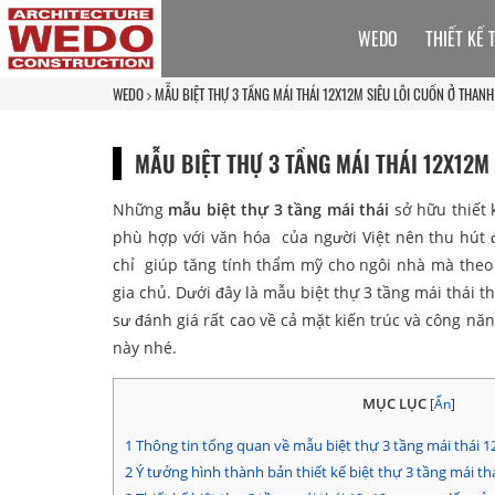
WEDO
THIẾT KẾ 
WEDO
MẪU BIỆT THỰ 3 TẦNG MÁI THÁI 12X12M SIÊU LÔI CUỐN Ở THAN
MẪU BIỆT THỰ 3 TẦNG MÁI THÁI 12X12M
Những
mẫu biệt thự 3 tầng mái thái
sở hữu thiết 
phù hợp với văn hóa của người Việt nên thu hút đư
chỉ giúp tăng tính thẩm mỹ cho ngôi nhà mà theo 
gia chủ. Dưới đây là mẫu biệt thự 3 tầng mái thái 
sư đánh giá rất cao về cả mặt kiến trúc và công 
này nhé.
MỤC LỤC
[
Ẩn
]
1
Thông tin tổng quan về mẫu biệt thự 3 tầng mái thái 
2
Ý tưởng hình thành bản thiết kế biệt thự 3 tầng mái t