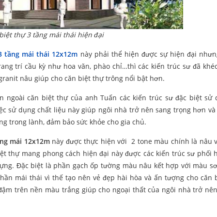
biệt thự 3 tầng mái thái hiện đại
3 tầng mái thái 12x12m
này phải thể hiện được sự hiện đại như
ang trí cầu kỳ như hoa văn, phào chỉ…thì các kiến trúc sư đã khéo
granit nâu giúp cho căn biệt thự trông nổi bật hơn.
 ngoài căn biệt thự của anh Tuấn các kiến trúc sư đặc biệt sử
iệc sử dụng chất liệu này giúp ngôi nhà trở nên sang trọng hơn và
ng trong lành, đảm bảo sức khỏe cho gia chủ.
ầng mái
12x12m
này được thực hiện với 2 tone màu chính là nâu v
iệt thự mang phong cách hiện đại này được các kiến trúc sư phối 
ựng. Đặc biệt là phần gạch ốp tường màu nâu kết hợp với màu sơ
ần mái thái vì thế tạo nên vẻ đẹp hài hòa và ấn tượng cho căn b
ậm trên nền màu trắng giúp cho ngoại thất của ngôi nhà trở nên