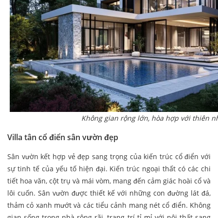
Không gian rộng lớn, hòa hợp với thiên n
Villa tân cổ điển sân vườn đẹp
Sân vườn kết hợp vẻ đẹp sang trọng của kiến trúc cổ điển với
sự tinh tế của yếu tố hiện đại. Kiến trúc ngoại thất có các chi
tiết hoa văn, cột trụ và mái vòm, mang đến cảm giác hoài cổ và
lôi cuốn. Sân vườn được thiết kế với những con đường lát đá,
thảm cỏ xanh mướt và các tiểu cảnh mang nét cổ điển. Không
gian sống trong nhà rộng rãi, trang trí tỉ mỉ với nội thất sang