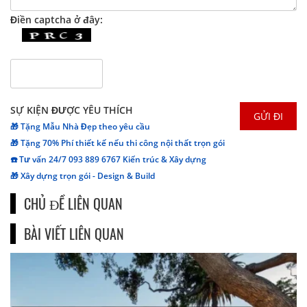
Điền captcha ở đây:
SỰ KIỆN ĐƯỢC YÊU THÍCH
🎁 Tặng Mẫu Nhà Đẹp theo yêu cầu
🎁 Tặng 70% Phí thiết kế nếu thi công nội thất trọn gói
☎️ Tư vấn 24/7 093 889 6767 Kiến trúc & Xây dựng
🎁 Xây dựng trọn gói - Design & Build
CHỦ ĐỀ LIÊN QUAN
BÀI VIẾT LIÊN QUAN