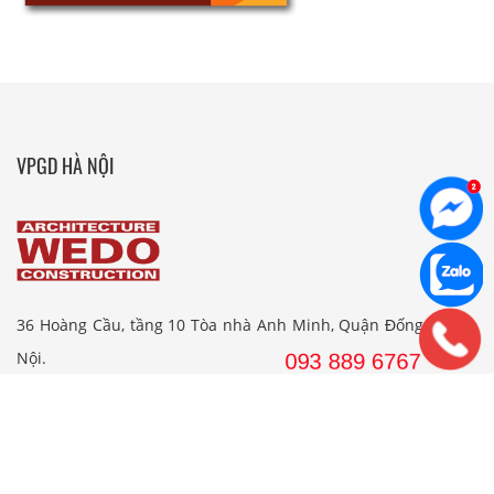
VPGD HÀ NỘI
36 Hoàng Cầu, tầng 10 Tòa nhà Anh Minh, Quận Đống Đa, Hà
Nội.
Tel: 024. 38 16 8888
Hotline: 09 38 89 67 67
Email: wedojsc@wedo.vn