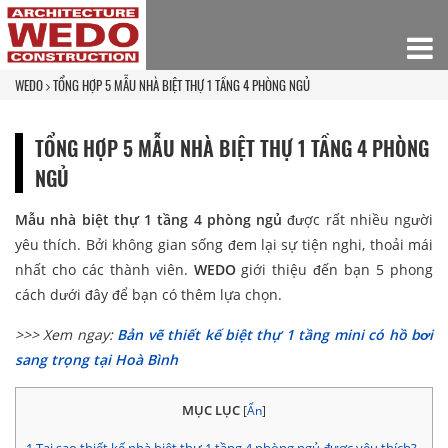
WEDO
TỔNG HỢP 5 MẪU NHÀ BIỆT THỰ 1 TẦNG 4 PHÒNG NGỦ
TỔNG HỢP 5 MẪU NHÀ BIỆT THỰ 1 TẦNG 4 PHÒNG
NGỦ
Mẫu nhà biệt thự 1 tầng 4 phòng ngủ
được rất nhiều người
yêu thích. Bởi không gian sống đem lại sự tiện nghi, thoải mái
nhất cho các thành viên.
WEDO
giới thiệu đến bạn 5 phong
cách dưới đây để bạn có thêm lựa chọn.
>>> Xem ngay:
Bản vẽ thiết kế biệt thự 1 tầng mini có hồ bơi
sang trọng tại Hoà Bình
MỤC LỤC
[
Ẩn
]