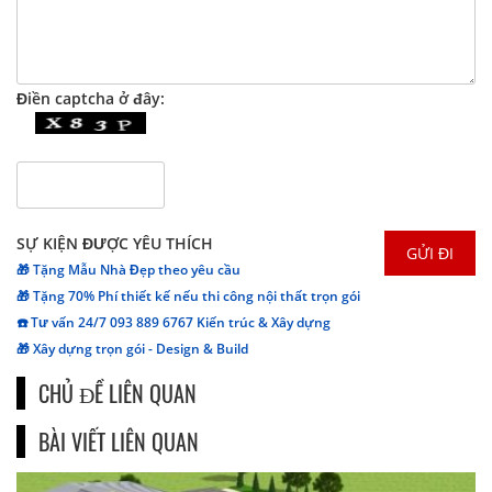
Điền captcha ở đây:
SỰ KIỆN ĐƯỢC YÊU THÍCH
🎁 Tặng Mẫu Nhà Đẹp theo yêu cầu
🎁 Tặng 70% Phí thiết kế nếu thi công nội thất trọn gói
☎️ Tư vấn 24/7 093 889 6767 Kiến trúc & Xây dựng
🎁 Xây dựng trọn gói - Design & Build
CHỦ ĐỀ LIÊN QUAN
BÀI VIẾT LIÊN QUAN