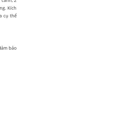
 cánh, 2
ng. Kích
a cụ thể
 đảm bảo