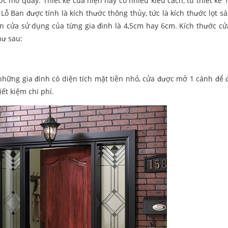
ớc mở quay. Thiết kế cửa hiện nay có nhiều kiểu cách, từ thiết kế 1
Lỗ Ban được tính là kích thước thông thủy, tức là kích thước lọt sá
 cửa sử dụng của từng gia đình là 4,5cm hay 6cm. Kích thước cử
ư sau:
hững gia đình có diện tích mặt tiền nhỏ, cửa được mở 1 cánh để
ết kiệm chi phí.