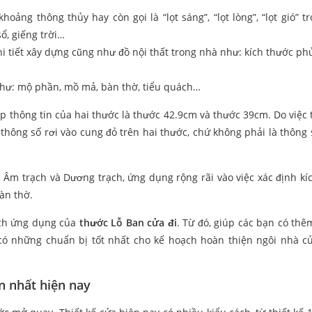
hoảng thông thủy hay còn gọi là “lọt sáng”, “lọt lòng”, “lọt gió” t
ổ, giếng trời…
hi tiết xây dựng cũng như đồ nội thất trong nhà như: kích thước phủ
hư: mộ phần, mồ mả, bàn thờ, tiểu quách…
ợp thông tin của hai thước là thước 42.9cm và thước 39cm. Do việc 
thông số rơi vào cung đỏ trên hai thước, chứ không phải là thông 
 Âm trạch và Dương trạch, ứng dụng rộng rãi vào việc xác định kí
bàn thờ.
tích ứng dụng của
thước Lỗ Ban cửa đi
. Từ đó, giúp các bạn có th
 có những chuẩn bị tốt nhất cho kế hoạch hoàn thiện ngôi nhà c
n nhất hiện nay