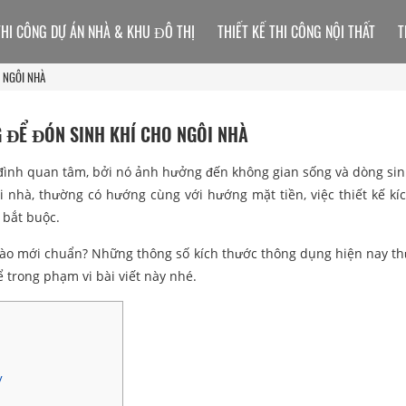
THI CÔNG DỰ ÁN NHÀ & KHU ĐÔ THỊ
THIẾT KẾ THI CÔNG NỘI THẤT
T
 NGÔI NHÀ
 ĐỂ ĐÓN SINH KHÍ CHO NGÔI NHÀ
đình quan tâm, bởi nó ảnh hưởng đến không gian sống và dòng sinh
ôi nhà, thường có hướng cùng với hướng mặt tiền, việc thiết kế kí
 bắt buộc.
ế nào mới chuẩn? Những thông số kích thước thông dụng hiện nay t
 trong phạm vi bài viết này nhé.
y