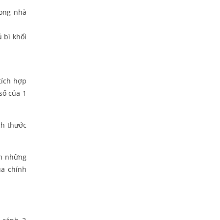
rong nhà
 bì khối
tích hợp
số của 1
ch thước
êm những
ủa chính