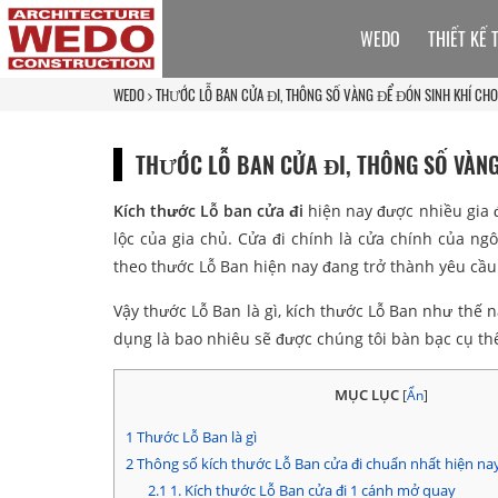
WEDO
THIẾT KẾ 
WEDO
THƯỚC LỖ BAN CỬA ĐI, THÔNG SỐ VÀNG ĐỂ ĐÓN SINH KHÍ CHO
THƯỚC LỖ BAN CỬA ĐI, THÔNG SỐ VÀNG
Kích thước Lỗ ban cửa đi
hiện nay được nhiều gia 
lộc của gia chủ. Cửa đi chính là cửa chính của ng
theo thước Lỗ Ban hiện nay đang trở thành yêu cầu
Vậy thước Lỗ Ban là gì, kích thước Lỗ Ban như th
dụng là bao nhiêu sẽ được chúng tôi bàn bạc cụ thể
MỤC LỤC
[
Ẩn
]
1
Thước Lỗ Ban là gì
2
Thông số kích thước Lỗ Ban cửa đi chuẩn nhất hiện na
2.1
1. Kích thước Lỗ Ban cửa đi 1 cánh mở quay