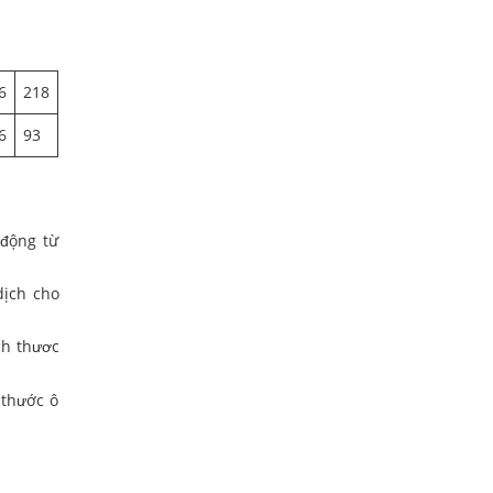
6
218
6
93
 động từ
dịch cho
ch thươc
 thước ô