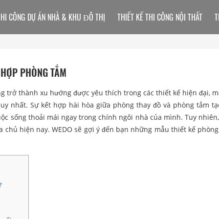
THI CÔNG DỰ ÁN NHÀ & KHU ĐÔ THỊ
THIẾT KẾ THI CÔNG NỘI THẤT
T
T HỢP PHÒNG TẮM
g trở thành xu hướng được yêu thích trong các thiết kế hiện đại, 
duy nhất. Sự kết hợp hài hòa giữa phòng thay đồ và phòng tắm tạo
ộc sống thoải mái ngay trong chính ngôi nhà của mình. Tuy nhiên, 
 gia chủ hiện nay. WEDO sẽ gợi ý đến bạn những mẫu thiết kế phòng
?