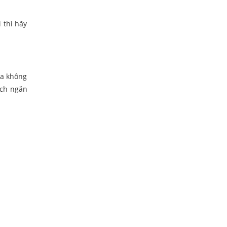
 thì hãy
ủa không
ách ngăn