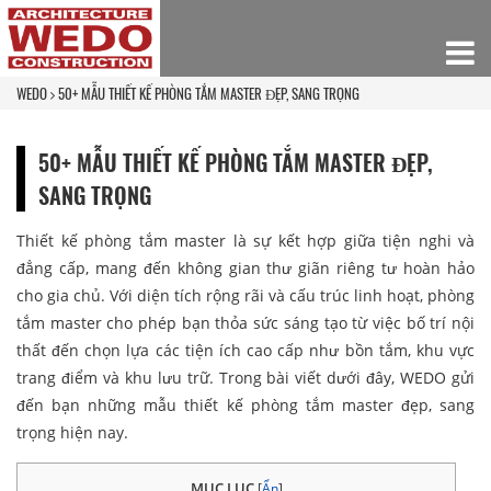
WEDO
50+ MẪU THIẾT KẾ PHÒNG TẮM MASTER ĐẸP, SANG TRỌNG
50+ MẪU THIẾT KẾ PHÒNG TẮM MASTER ĐẸP,
SANG TRỌNG
Thiết kế phòng tắm master là sự kết hợp giữa tiện nghi và
đẳng cấp, mang đến không gian thư giãn riêng tư hoàn hảo
cho gia chủ. Với diện tích rộng rãi và cấu trúc linh hoạt, phòng
tắm master cho phép bạn thỏa sức sáng tạo từ việc bố trí nội
thất đến chọn lựa các tiện ích cao cấp như bồn tắm, khu vực
trang điểm và khu lưu trữ. Trong bài viết dưới đây, WEDO gửi
đến bạn những mẫu thiết kế phòng tắm master đẹp, sang
trọng hiện nay.
MỤC LỤC
[
Ẩn
]