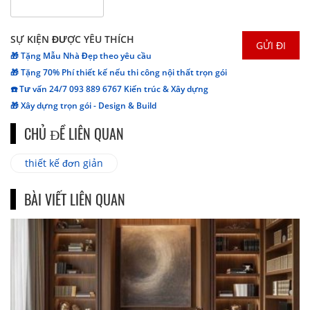
SỰ KIỆN ĐƯỢC YÊU THÍCH
🎁 Tặng Mẫu Nhà Đẹp theo yêu cầu
🎁 Tặng 70% Phí thiết kế nếu thi công nội thất trọn gói
☎️ Tư vấn 24/7 093 889 6767 Kiến trúc & Xây dựng
🎁 Xây dựng trọn gói - Design & Build
CHỦ ĐỀ LIÊN QUAN
thiết kế đơn giản
BÀI VIẾT LIÊN QUAN