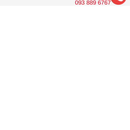
561 Điện Biên Phủ, Tầng 8 Pearl Plaza, P. 25, Quận Bình
Thạnh, Tp. HCM.
Hotline: 08 38 89 67 67
Email: wedojsc@wedo.vn
THIẾT KẾ
Nhà Cấp 4 Mái Thái
Mẫu Nhà Cấp 4 Có Gác Lửng
Nhà Cấp 4 Nông Thôn
Nhà 2 Tầng Mái Thái
Mẫu Nhà 2 Tầng Nông Thôn
Mẫu Nhà Ống Đẹp 3 Tầng
Mẫu Nhà 3 Tầng Đẹp Nhất
THI CÔNG