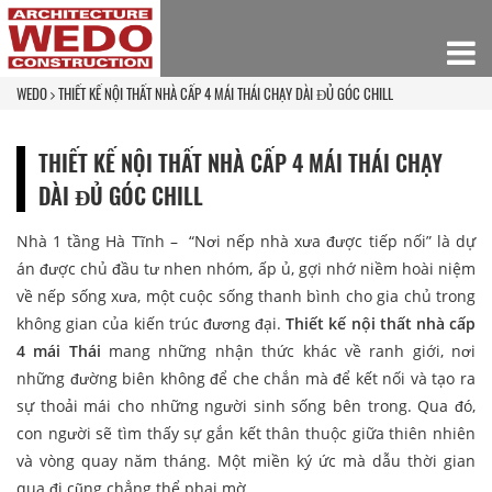
WEDO
THIẾT KẾ NỘI THẤT NHÀ CẤP 4 MÁI THÁI CHẠY DÀI ĐỦ GÓC CHILL
THIẾT KẾ NỘI THẤT NHÀ CẤP 4 MÁI THÁI CHẠY
DÀI ĐỦ GÓC CHILL
Nhà 1 tầng Hà Tĩnh – “Nơi nếp nhà xưa được tiếp nối” là dự
án được chủ đầu tư nhen nhóm, ấp ủ, gợi nhớ niềm hoài niệm
về nếp sống xưa, một cuộc sống thanh bình cho gia chủ trong
không gian của kiến trúc đương đại.
Thiết kế nội thất nhà cấp
4 mái Thái
mang những nhận thức khác về ranh giới, nơi
những đường biên không để che chắn mà để kết nối và tạo ra
sự thoải mái cho những người sinh sống bên trong. Qua đó,
con người sẽ tìm thấy sự gắn kết thân thuộc giữa thiên nhiên
và vòng quay năm tháng. Một miền ký ức mà dẫu thời gian
qua đi cũng chẳng thể phai mờ.