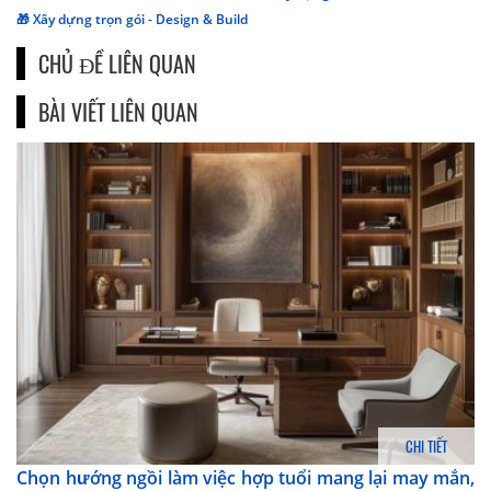
🎁 Xây dựng trọn gói - Design & Build
CHỦ ĐỀ LIÊN QUAN
BÀI VIẾT LIÊN QUAN
CHI TIẾT
Chọn hướng ngồi làm việc hợp tuổi mang lại may mắn,