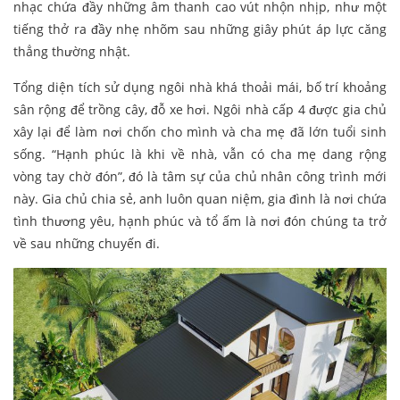
nhạc chứa đầy những âm thanh cao vút nhộn nhịp, như một
tiếng thở ra đầy nhẹ nhõm sau những giây phút áp lực căng
thẳng thường nhật.
Tổng diện tích sử dụng ngôi nhà khá thoải mái, bố trí khoảng
sân rộng để trồng cây, đỗ xe hơi. Ngôi nhà cấp 4 được gia chủ
xây lại để làm nơi chốn cho mình và cha mẹ đã lớn tuổi sinh
sống. “Hạnh phúc là khi về nhà, vẫn có cha mẹ dang rộng
vòng tay chờ đón”, đó là tâm sự của chủ nhân công trình mới
này. Gia chủ chia sẻ, anh luôn quan niệm, gia đình là nơi chứa
tình thương yêu, hạnh phúc và tổ ấm là nơi đón chúng ta trở
về sau những chuyến đi.