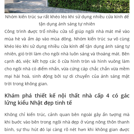
Nhóm kiến trúc sư rất khéo léo khi sử dụng nhiều cửa kính để
tận dụng ánh sáng tự nhiên
Công trình được trổ nhiều cửa sổ giúp ngôi nhà mát mẻ vào
mùa hè và ấm áp vào mùa đông. Nhóm kiến trúc sư vô cùng
khéo léo khi sử dụng nhiều cửa kính để tận dụng ánh sáng tự
nhiên, gió trời làm cho ngôi nhà luôn sáng và thoáng mát. Bên
cạnh đó, việc kết hợp các ô cửa hình tròn và hình vuông làm
cho ngôi nhà có điểm nhấn, vừa cứng cáp chắc chắn vừa mềm
mại hài hoà, sinh động bởi sự di chuyển của ánh sáng mặt
trời trong không gian.
Khám phá thiết kế nội thất nhà cấp 4 có gác
lửng kiểu Nhật đẹp tinh tế
Không chỉ kiến trúc, cảnh quan bên ngoài gây ấn tượng mà
khi bước vào bên trong ngôi nhà đẹp ở vùng nông thôn thanh
bình, sự thu hút đó lại càng rõ nét hơn khi không gian được