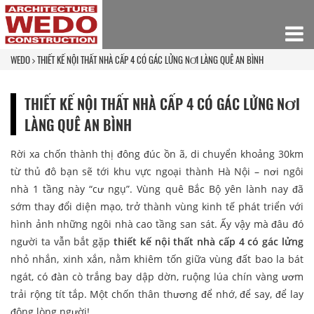
WEDO
THIẾT KẾ NỘI THẤT NHÀ CẤP 4 CÓ GÁC LỬNG NƠI LÀNG QUÊ AN BÌNH
THIẾT KẾ NỘI THẤT NHÀ CẤP 4 CÓ GÁC LỬNG NƠI
LÀNG QUÊ AN BÌNH
Rời xa chốn thành thị đông đúc ồn ã, di chuyển khoảng 30km
từ thủ đô bạn sẽ tới khu vực ngoại thành Hà Nội – nơi ngôi
nhà 1 tầng này “cư ngụ”. Vùng quê Bắc Bộ yên lành nay đã
sớm thay đổi diện mạo, trở thành vùng kinh tế phát triển với
hình ảnh những ngôi nhà cao tầng san sát. Ấy vậy mà đâu đó
người ta vẫn bắt gặp
thiết kế nội thất nhà cấp 4 có gác lửng
nhỏ nhắn, xinh xắn, nằm khiêm tốn giữa vùng đất bao la bát
ngát, có đàn cò trắng bay dập dờn, ruộng lúa chín vàng ươm
trải rộng tít tắp. Một chốn thân thương để nhớ, để say, để lay
động lòng người!