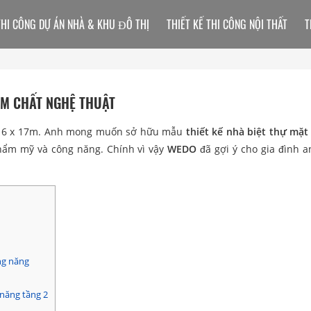
THI CÔNG DỰ ÁN NHÀ & KHU ĐÔ THỊ
THIẾT KẾ THI CÔNG NỘI THẤT
T
ẬM CHẤT NGHỆ THUẬT
ch 6 x 17m. Anh mong muốn sở hữu mẫu
thiết kế
nhà biệt thự mặt
thẩm mỹ và công năng. Chính vì vậy
WEDO
đã gợi ý cho gia đình 
ng năng
 năng tầng 2