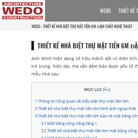
WEDO
THIẾT KẾ 
WEDO
THIẾT KẾ NHÀ BIỆT THỰ MẶT TIỀN 6M ĐẬM CHẤT NGHỆ THUẬT
THIẾT KẾ NHÀ BIỆT THỰ MẶT TIỀN 6M Đ
Anh Minh hiện đang sở hữu mảnh đất có diện tí
trẻ trung, hiện đại, mà vẫn đảm bảo được yếu tố 
mẫu nhà sau:
MỤC LỤC
[
Ẩn
]
1
Thông tin tổng quan về mẫu biệt thự mặt tiền 6m
2
Thiết kế nhà biệt thự mặt tiền 6m hình ảnh ngoại thất
3
Thiết kế nhà biệt thự mặt tiền 6m bản vẽ mặt bằng cô
3.1
Mặt bằng công năng tầng 1
3.2
Thiết kế nhà biệt thự mặt tiền 6m mặt bằng công