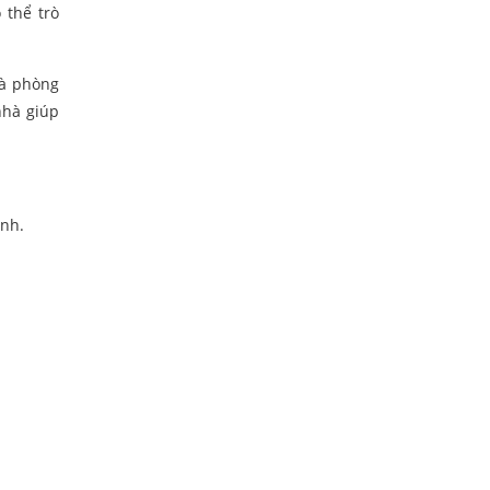
 thể trò
là phòng
nhà giúp
ạnh.