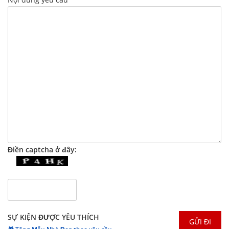
Điền captcha ở đây:
SỰ KIỆN ĐƯỢC YÊU THÍCH