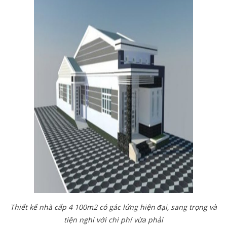
Thiết kế nhà cấp 4 100m2 có gác lửng hiện đại, sang trọng và
tiện nghi với chi phí vừa phải