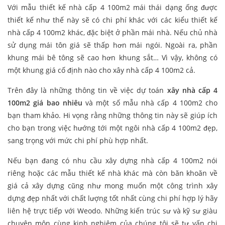
Với mẫu thiết kế nhà cấp 4 100m2 mái thái dạng ống được
thiết kế như thế này sẽ có chi phí khác với các kiểu thiết kế
nhà cấp 4 100m2 khác, đặc biệt ở phần mái nhà. Nếu chủ nhà
sử dụng mái tôn giá sẽ thấp hơn mái ngói. Ngoài ra, phần
khung mái bê tông sẽ cao hơn khung sắt… Vì vậy, không có
một khung giá cố định nào cho xây nhà cấp 4 100m2 cả.
Trên đây là những thông tin về việc dự toán
xây nhà cấp 4
100m2 giá bao nhiêu
và một số mẫu nhà cấp 4 100m2 cho
bạn tham khảo. Hi vọng rằng những thông tin này sẽ giúp ích
cho bạn trong việc hướng tới một ngôi nhà cấp 4 100m2 đẹp,
sang trọng với mức chi phí phù hợp nhất.
Nếu bạn đang có nhu cầu xây dựng nhà cấp 4 100m2 nói
riêng hoặc các mẫu thiết kế nhà khác mà còn băn khoăn về
giá cả xây dựng cũng như mong muốn một công trình xây
dựng đẹp nhất với chất lượng tốt nhất cùng chi phí hợp lý hãy
liên hệ trực tiếp với Weodo. Những kiến trúc sư và kỹ sư giàu
chuyên môn cùng kinh nghiệm của chúng tôi sẽ tư vấn chi