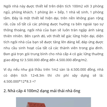
Ngôi nhà này được thiết kế trên diện tích 100m2 với 3 phòng
ngủ, phòng khách, 1 phòng ăn + bếp, 1 nhà vệ sinh, 1 phòng
tắm. Đây là một thiết kế hiện đại, trên nền không gian rộng
rãi, cửa sổ tất cả các phòng được hướng ra bên ngoài tạo sự
thông thoáng, ngôi nhà của bạn sẽ luôn tràn ngập ánh sáng
thiên nhiên. Bên cạnh đó, với thiết kế gác lửng hiện đại, diện
tích ngôi nhà của bạn sẽ được tăng lên đáng kể, đáp ứng được
nhu cầu sinh hoạt của tất cả các thành viên trong gia đình.
Đơn giá trọn gói trung bình cho nhà cấp 4 có gác lửng thường
giao động từ 3.500.000 đồng đến 4.500.000 đồng/m2.
Ví dụ nếu như giá thầu trên 1m2 sàn là 4.500.000 đồng, nhà
có diện tích 12×8.3m thì chi phí xây dựng sẽ là:
4.500.000*12*8.3 =?
2. Nhà cấp 4 100m2 dạng mái thái nhà ống