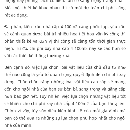
mộng hay phong cách cổ điển, tân cổ sang trọng trang nhã…
Mỗi một thiết kế khác nhau thì có một dự toán chi phí cũng
rất đa dạng.
Đa phần, kiến trúc nhà cấp 4 100m2 càng phức tạp, yêu cầu
về cảnh quan được bài trí nhiều họa tiết hoa văn kỳ công thì
phần thiết kế và đơn vị thi công sẽ càng tốn thời gian thực
hiện. Từ đó, chi phí xây nhà cấp 4 100m2 này sẽ cao hơn so
với các thiết kế thông thường khác.
Bên cạnh đó, việc lựa chọn loại vật liệu của chủ đầu tư như
thế nào cũng là yếu tố quan trọng quyết định đến chi phí xây
dựng. Chắc chắn rằng những loại vật liệu cao cấp sẽ mang
đến cho ngôi nhà của bạn sự bền bỉ, sang trọng và đẳng cấp
hơn bao giờ hết. Tuy nhiên, việc lựa chọn những vật liệu tốt
sẽ khiến cho chi phí xây nhà cấp 4 100m2 của bạn tăng lên.
Chính vì vậy, tùy vào điều kiện kinh tế của mỗi gia đình mà
bạn có thể đưa ra những sự lựa chọn phù hợp nhất cho ngôi
nhà của mình.