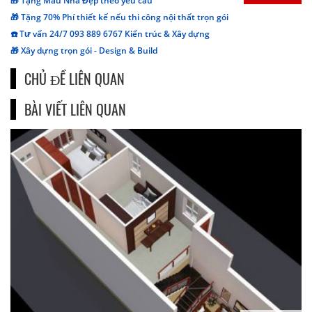
🎁 Tặng Mẫu Nhà Đẹp theo yêu cầu
🎁 Tặng 70% Phí thiết kế nếu thi công nội thất trọn gói
☎️ Tư vấn 24/7 093 889 6767 Kiến trúc & Xây dựng
🎁 Xây dựng trọn gói - Design & Build
CHỦ ĐỀ LIÊN QUAN
BÀI VIẾT LIÊN QUAN